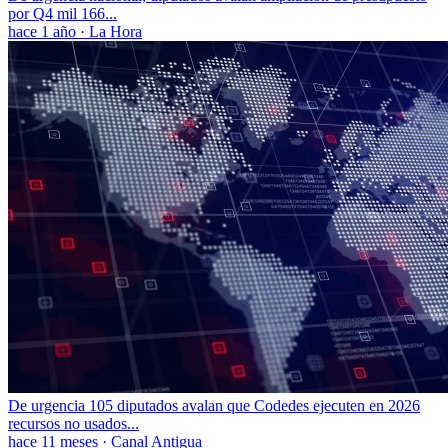
por Q4 mil 166...
hace 1 año
·
La Hora
De urgencia 105 diputados avalan que Codedes ejecuten en 2026
recursos no usados...
hace 11 meses
·
Canal Antigua