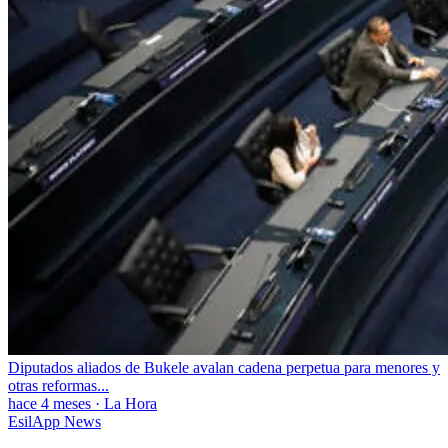
Diputados aliados de Bukele avalan cadena perpetua para menores y
otras reformas...
hace 4 meses
·
La Hora
EsilApp News