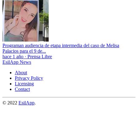
Programan audiencia de etapa intermedia del caso de Melisa
Palacios para el 9 de...
hace 1 año
·
Prensa Libre
EsilApp News
About
Privacy Policy
Licensing
Contact
© 2022
EsilApp
.