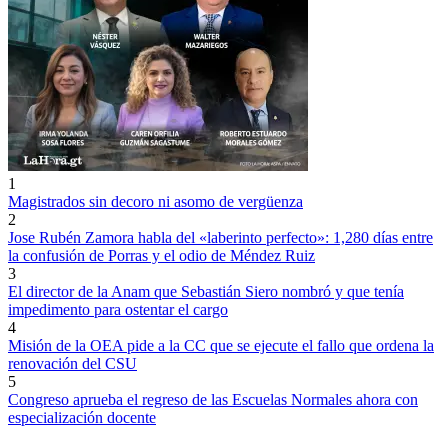
1
Magistrados sin decoro ni asomo de vergüenza
2
Jose Rubén Zamora habla del «laberinto perfecto»: 1,280 días entre
la confusión de Porras y el odio de Méndez Ruiz
3
El director de la Anam que Sebastián Siero nombró y que tenía
impedimento para ostentar el cargo
4
Misión de la OEA pide a la CC que se ejecute el fallo que ordena la
renovación del CSU
5
Congreso aprueba el regreso de las Escuelas Normales ahora con
especialización docente