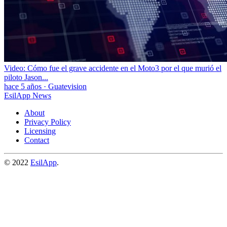
Video: Cómo fue el grave accidente en el Moto3 por el que murió el
piloto Jason...
hace 5 años
·
Guatevision
EsilApp News
About
Privacy Policy
Licensing
Contact
© 2022
EsilApp
.