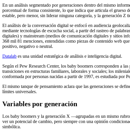
En un análisis segmentado por generaciones dentro del mismo informe,
porcentual de forma consistente, lo que indica que articula el grues
estable, pero menor, sin liderar ninguna categoría, y la generación Z ti
El análisis de la conversación digital se enfocó en audiencia geolocali
mediante tecnologías de escucha social, a partir del rastreo de palabra
digitales) y mainstream (medios de comunicación digitales y sitios inf
368 mil 81 menciones, entendidas como piezas de contenido web que co
positivo, negativo o neutral.
Datalab
es una unidad estratégica de análisis e inteligencia digital.
Según el Pew Research Center, los baby boomers corresponden a las p
transiciones en estructuras familiares, laborales y sociales; los mile
conformada por personas nacidas a partir de 1997, es estudiada por Pe
El mismo tanque de pensamiento aclara que las generaciones se define
límites universales.
Variables por generación
Los baby boomers y la generación X —agrupadas en un mismo rubro en a
ver un potencial de cambio, pero siempre con una opinión condicionad
simbólica.