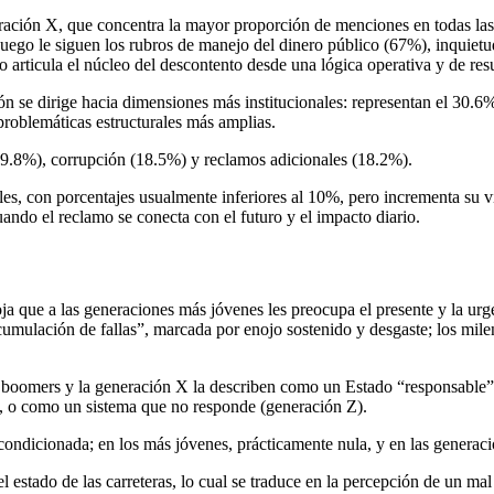
neración X, que concentra la mayor proporción de menciones en todas la
 Luego le siguen los rubros de manejo del dinero público (67%), inquietud
o articula el núcleo del descontento desde una lógica operativa y de res
ón se dirige hacia dimensiones más institucionales: representan el 30.6
roblemáticas estructurales más amplias.
9.8%), corrupción (18.5%) y reclamos adicionales (18.2%).
es, con porcentajes usualmente inferiores al 10%, pero incrementa su vi
ndo el reclamo se conecta con el futuro y el impacto diario.
ja que a las generaciones más jóvenes les preocupa el presente y la urg
mulación de fallas”, marcada por enojo sostenido y desgaste; los milen
by boomers y la generación X la describen como un Estado “responsable”
s), o como un sistema que no responde (generación Z).
 condicionada; en los más jóvenes, prácticamente nula, y en las genera
l estado de las carreteras, lo cual se traduce en la percepción de un ma