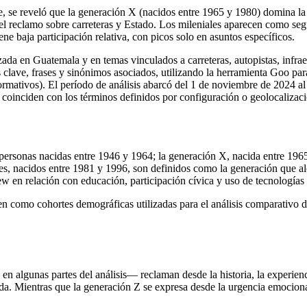
 se reveló que la generación X (nacidos entre 1965 y 1980) domina la 
o del reclamo sobre carreteras y Estado. Los mileniales aparecen como 
ene baja participación relativa, con picos solo en asuntos específicos.
zada en Guatemala y en temas vinculados a carreteras, autopistas, infrae
s clave, frases y sinónimos asociados, utilizando la herramienta Goo par
ormativos). El período de análisis abarcó del 1 de noviembre de 2024 al
inciden con los términos definidos por configuración o geolocalizació
ersonas nacidas entre 1946 y 1964; la generación X, nacida entre 1965
niales, nacidos entre 1981 y 1996, son definidos como la generación que a
w en relación con educación, participación cívica y uso de tecnologías d
n como cohortes demográficas utilizadas para el análisis comparativo d
lgunas partes del análisis— reclaman desde la historia, la experiencia
a. Mientras que la generación Z se expresa desde la urgencia emociona