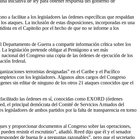
una iniciativa de ley para obtener respuesta del gobierno de
no a facilitar a los legisladores las órdenes específicas que respaldan
 los ataques. La inclusión de estas disposiciones, incorporadas en una
tidista en el Capitolio por el hecho de que no se informe a los
al Departamento de Guerra a compartir información crítica sobre los
 La legislación pretende obligar al Pentágono a ser más
d nacional del Congreso una copia de las órdenes de ejecución de los
ación federal.
anizaciones terroristas designadas” en el Caribe y el Pacífico
completos con los legisladores. Algunos altos cargos del Congreso
ágenes sin editar de ninguno de los otros 21 ataques conocidos que el
n facilitado las órdenes en sí, conocidas como EXORD (órdenes
eed, el principal demócrata del Comité de Servicios Armados del
es legisladores de ambos partidos por la falta de transparencia en torno
aques y proporcionar documentos al Congreso sobre las operaciones,
pueden resistir el escrutinio”, añadió. Reed dijo que él y el senador
sponder de buena fe a preguntas razonables”, pero que el secretario