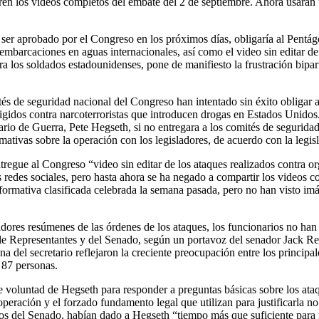
eren los videos completos del embate del 2 de septiembre. Ahora usarán 
 ser aprobado por el Congreso en los próximos días, obligaría al Pentágo
 embarcaciones en aguas internacionales, así como el video sin editar de
ra los soldados estadounidenses, pone de manifiesto la frustración bipar
és de seguridad nacional del Congreso han intentado sin éxito obligar 
gidos contra narcoterroristas que introducen drogas en Estados Unidos.
ario de Guerra, Pete Hegseth, si no entregara a los comités de segurida
rmativas sobre la operación con los legisladores, de acuerdo con la legisl
egue al Congreso “video sin editar de los ataques realizados contra org
s redes sociales, pero hasta ahora se ha negado a compartir los videos 
nformativa clasificada celebrada la semana pasada, pero no han visto im
ores resúmenes de las órdenes de los ataques, los funcionarios no ha
a de Representantes y del Senado, según un portavoz del senador Jack R
 del secretario reflejaron la creciente preocupación entre los principal
 87 personas.
e voluntad de Hegseth para responder a preguntas básicas sobre los at
eración y el forzado fundamento legal que utilizan para justificarla no 
s del Senado, habían dado a Hegseth “tiempo más que suficiente para re