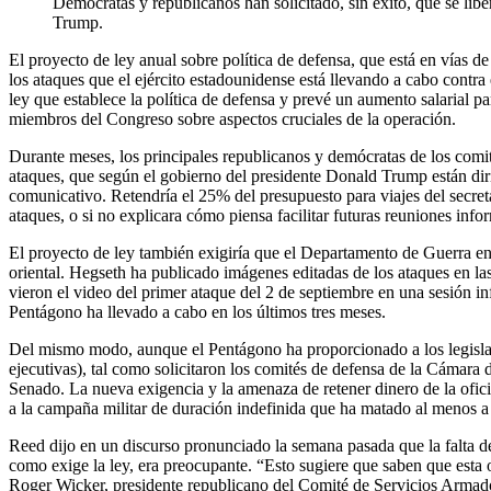
Demócratas y republicanos han solicitado, sin éxito, que se lib
Trump.
El proyecto de ley anual sobre política de defensa, que está en vías de
los ataques que el ejército estadounidense está llevando a cabo contra
ley que establece la política de defensa y prevé un aumento salarial pa
miembros del Congreso sobre aspectos cruciales de la operación.
Durante meses, los principales republicanos y demócratas de los comit
ataques, que según el gobierno del presidente Donald Trump están diri
comunicativo. Retendría el 25% del presupuesto para viajes del secret
ataques, o si no explicara cómo piensa facilitar futuras reuniones info
El proyecto de ley también exigiría que el Departamento de Guerra entr
oriental. Hegseth ha publicado imágenes editadas de los ataques en la
vieron el video del primer ataque del 2 de septiembre en una sesión i
Pentágono ha llevado a cabo en los últimos tres meses.
Del mismo modo, aunque el Pentágono ha proporcionado a los legislad
ejecutivas), tal como solicitaron los comités de defensa de la Cámar
Senado. La nueva exigencia y la amenaza de retener dinero de la oficina
a la campaña militar de duración indefinida que ha matado al menos a
Reed dijo en un discurso pronunciado la semana pasada que la falta d
como exige la ley, era preocupante. “Esto sugiere que saben que esta op
Roger Wicker, presidente republicano del Comité de Servicios Armado