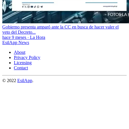
Gobierno presenta amparó ante la CC en busca de hacer valer el
veto del Decreto...
hace 9 meses
·
La Hora
EsilApp News
About
Privacy Policy
Licensing
Contact
© 2022
EsilApp
.