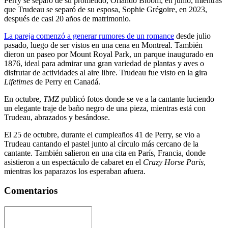
Perry se separó de su prometido, Orlando Bloom, en junio, mientras
que Trudeau se separó de su esposa, Sophie Grégoire, en 2023,
después de casi 20 años de matrimonio.
La pareja comenzó a generar rumores de un romance
desde julio
pasado, luego de ser vistos en una cena en Montreal. También
dieron un paseo por Mount Royal Park, un parque inaugurado en
1876, ideal para admirar una gran variedad de plantas y aves o
disfrutar de actividades al aire libre. Trudeau fue visto en la gira
Lifetimes
de Perry en Canadá.
En octubre,
TMZ
publicó fotos donde se ve a la cantante luciendo
un elegante traje de baño negro de una pieza, mientras está con
Trudeau, abrazados y besándose.
El 25 de octubre, durante el cumpleaños 41 de Perry, se vio a
Trudeau cantando el pastel junto al círculo más cercano de la
cantante. También salieron en una cita en París, Francia, donde
asistieron a un espectáculo de cabaret en el
Crazy Horse Paris
,
mientras los paparazos los esperaban afuera.
Comentarios