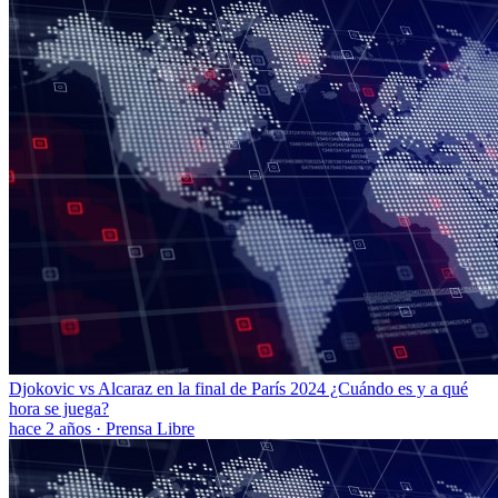
Djokovic vs Alcaraz en la final de París 2024 ¿Cuándo es y a qué
hora se juega?
hace 2 años
·
Prensa Libre