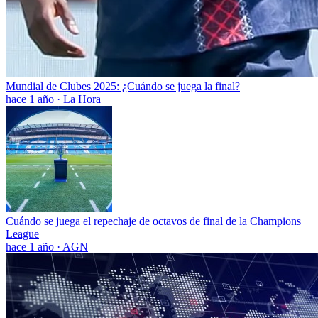
Mundial de Clubes 2025: ¿Cuándo se juega la final?
hace 1 año
·
La Hora
Cuándo se juega el repechaje de octavos de final de la Champions
League
hace 1 año
·
AGN