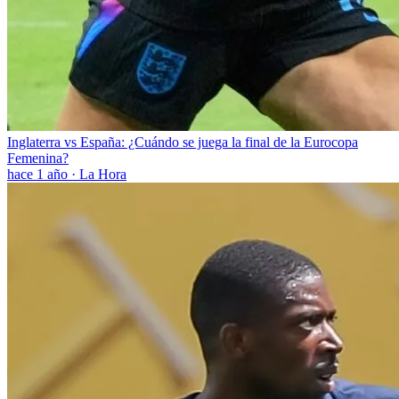
Inglaterra vs España: ¿Cuándo se juega la final de la Eurocopa
Femenina?
hace 1 año
·
La Hora