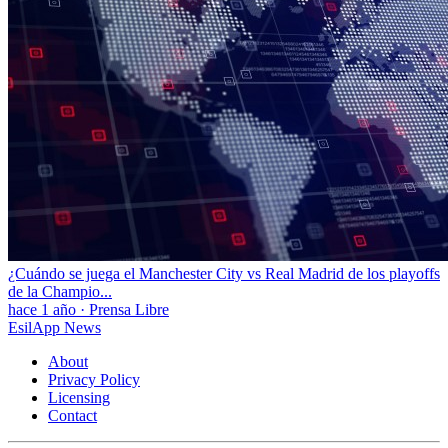
¿Cuándo se juega el Manchester City vs Real Madrid de los playoffs
de la Champio...
hace 1 año
·
Prensa Libre
EsilApp News
About
Privacy Policy
Licensing
Contact