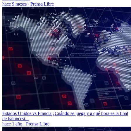
hace 9 meses
·
Prensa Libre
Estados Unidos vs Francia ¿Cuándo se juega y a qué hora es la final
de baloncest...
hace 1 año
·
Prensa Libre