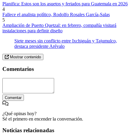
Planifica: Estos son los asuetos y feriados para Guatemala en 2026
4
Fallece el analista político, Rodolfo Rosales García-Salas
5
Ampliación de Puerto Quetzal: en febrero, compañía visitará
instalaciones para definir diseño
Siete meses sin conflicto entre Ixchiguán y Tajumulco,
destaca presidente Arévalo
Mostrar contenido
Comentarios
Comentar
¿Qué opinas hoy?
Sé el primero en encender la conversación.
Noticias relacionadas