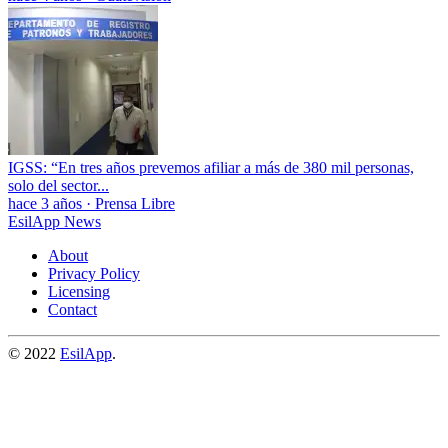
IGSS: “En tres años prevemos afiliar a más de 380 mil personas,
solo del sector...
hace 3 años
·
Prensa Libre
EsilApp News
About
Privacy Policy
Licensing
Contact
© 2022
EsilApp
.