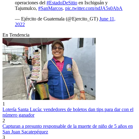
operaciones del
#EstadoDeSitio
en Ixchiguán y
Tajumulco,
#SanMarcos
.
pic.twitter.com/ndJA5s0AbA
— Ejército de Guatemala (@Ejercito_GT)
June 11,
2022
En Tendencia
1
Lotería Santa Lucía: vendedores de boletos dan tips para dar con el
número ganador
2
Capturan a presunto responsable de la muerte de niño de 5 años en
San Juan Sacatepéquez
3