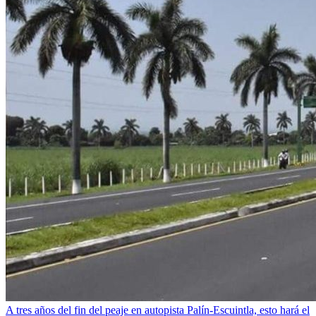
A tres años del fin del peaje en autopista Palín-Escuintla, esto hará el