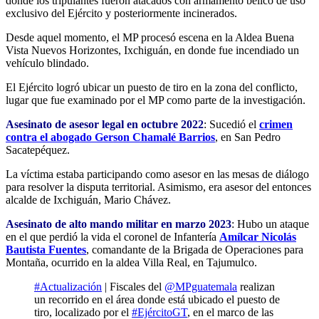
donde los tripulantes fueron atacados con armamento bélico de uso
exclusivo del Ejército y posteriormente incinerados.
Desde aquel momento, el MP procesó escena en la Aldea Buena
Vista Nuevos Horizontes, Ixchiguán, en donde fue incendiado un
vehículo blindado.
El Ejército logró ubicar un puesto de tiro en la zona del conflicto,
lugar que fue examinado por el MP como parte de la investigación.
Asesinato de asesor legal en octubre 2022
: Sucedió el
crimen
contra el abogado Gerson Chamalé Barrios
, en San Pedro
Sacatepéquez.
La víctima estaba participando como asesor en las mesas de diálogo
para resolver la disputa territorial. Asimismo, era asesor del entonces
alcalde de Ixchiguán, Mario Chávez.
Asesinato de alto mando militar en marzo 2023
: Hubo un ataque
en el que perdió la vida el coronel de Infantería
Amílcar Nicolás
Bautista Fuentes
, comandante de la Brigada de Operaciones para
Montaña, ocurrido en la aldea Villa Real, en Tajumulco.
#Actualización
| Fiscales del
@MPguatemala
realizan
un recorrido en el área donde está ubicado el puesto de
tiro, localizado por el
#EjércitoGT
, en el marco de las