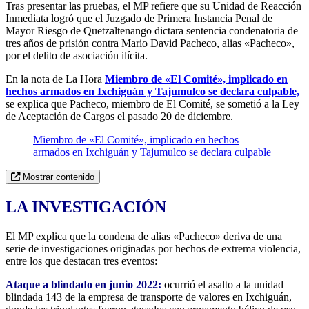
Tras presentar las pruebas, el MP refiere que su Unidad de Reacción
Inmediata logró que el Juzgado de Primera Instancia Penal de
Mayor Riesgo de Quetzaltenango dictara sentencia condenatoria de
tres años de prisión contra Mario David Pacheco, alias «Pacheco»,
por el delito de asociación ilícita.
En la nota de La Hora
Miembro de «El Comité», implicado en
hechos armados en Ixchiguán y Tajumulco se declara culpable,
se explica que Pacheco, miembro de El Comité, se sometió a la Ley
de Aceptación de Cargos el pasado 20 de diciembre.
Miembro de «El Comité», implicado en hechos
armados en Ixchiguán y Tajumulco se declara culpable
Mostrar contenido
LA INVESTIGACIÓN
El MP explica que la condena de alias «Pacheco» deriva de una
serie de investigaciones originadas por hechos de extrema violencia,
entre los que destacan tres eventos:
Ataque a blindado en junio 2022:
ocurrió el asalto a la unidad
blindada 143 de la empresa de transporte de valores en Ixchiguán,