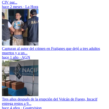
CIV par...
hace 2 meses
·
La Hora
Capturan al autor del crimen en Fraijanes que dejó a tres adultos
muertos y a un...
hace 1 año
·
AGN
Tres años después de la erupción del Volcán de Fuego, Incacif
entrega restos a 9...
hace 4 años
·
Guatevision