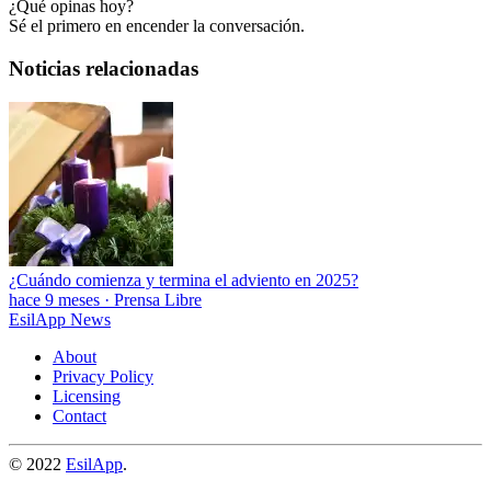
¿Qué opinas hoy?
Sé el primero en encender la conversación.
Noticias relacionadas
¿Cuándo comienza y termina el adviento en 2025?
hace 9 meses
·
Prensa Libre
EsilApp News
About
Privacy Policy
Licensing
Contact
© 2022
EsilApp
.