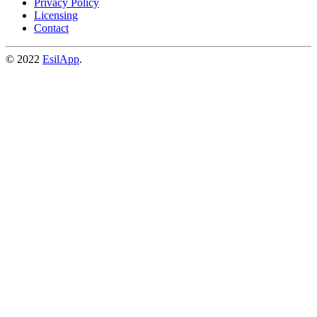
Privacy Policy
Licensing
Contact
© 2022
EsilApp
.