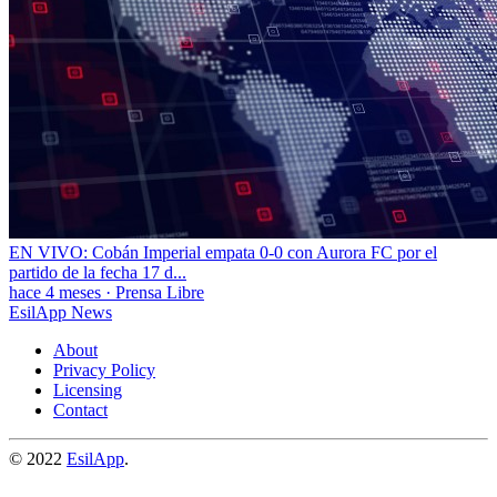
EN VIVO: Cobán Imperial empata 0-0 con Aurora FC por el
partido de la fecha 17 d...
hace 4 meses
·
Prensa Libre
EsilApp News
About
Privacy Policy
Licensing
Contact
© 2022
EsilApp
.