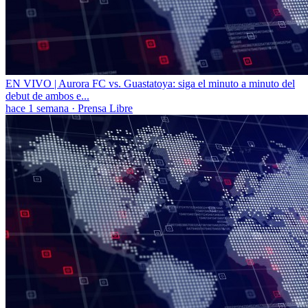
EN VIVO | Aurora FC vs. Guastatoya: siga el minuto a minuto del
debut de ambos e...
hace 1 semana
·
Prensa Libre