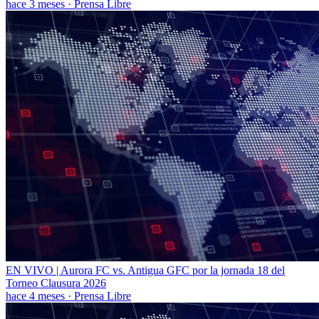
hace 3 meses
·
Prensa Libre
EN VIVO | Aurora FC vs. Antigua GFC por la jornada 18 del
Torneo Clausura 2026
hace 4 meses
·
Prensa Libre