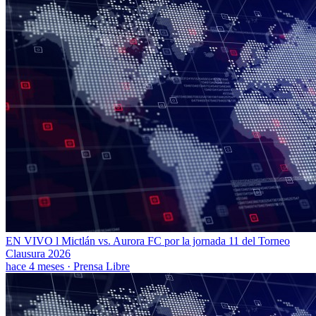
EN VIVO l Mictlán vs. Aurora FC por la jornada 11 del Torneo
Clausura 2026
hace 4 meses
·
Prensa Libre