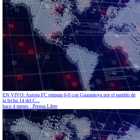
EN VIVO: Aurora FC empata 0-0 con Guastatoya por el partido de
la fecha 14 del C...
hace 4 meses
·
Prensa Libre