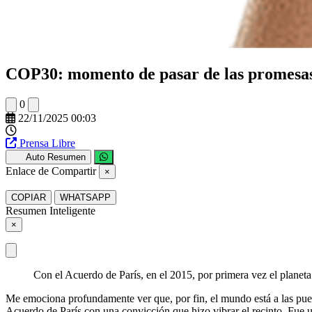
COP30: momento de pasar de las promesas 
0
22/11/2025 00:03
Prensa Libre
Auto Resumen
Enlace de Compartir
×
COPIAR
WHATSAPP
Resumen Inteligente
×
Con el Acuerdo de París, en el 2015, por primera vez el planeta
Me emociona profundamente ver que, por fin, el mundo está a las puert
Acuerdo de París con una convicción que hizo vibrar el recinto. Fue 