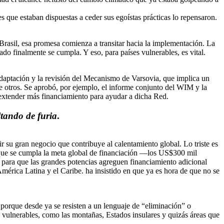
s que estaban dispuestas a ceder sus egoístas prácticas lo repensaron.
rasil, esa promesa comienza a transitar hacia la implementación. La
do finalmente se cumpla. Y eso, para países vulnerables, es vital.
 adaptación y la revisión del Mecanismo de Varsovia, que implica un
e otros. Se aprobó, por ejemplo, el informe conjunto del WIM y la
ó extender más financiamiento para ayudar a dicha Red.
ltando de furia
.
r su gran negocio que contribuye al calentamiento global. Lo triste es
an que se cumpla la meta global de financiación —los US$300 mil
 para que las grandes potencias agreguen financiamiento adicional
mérica Latina y el Caribe. ha insistido en que ya es hora de que no se
, porque desde ya se resisten a un lenguaje de “eliminación” o
 vulnerables, como las montañas, Estados insulares y quizás áreas que