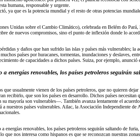
esta humana, responsable y urgente.
tó, ya que es la potencia mundial y el resto de otras potencias mundiale
ones Unidas sobre el Cambio Climático), celebrada en Belém do Pará, B
umbre de nuevos compromisos, sino el punto de inflexión donde lo acorda
pérdidas y daños que han sufrido las islas y países más vulnerables; la
 muchos países por huracanes, tormentas, inundaciones y deslaves, entr
alecimiento de capacidades a dichos países. Suiza, por ejemplo, anunci
o a energías renovables, los países petroleros seguirán sa
s que usualmente vienen de los países petroleros, que no quieren dejar i
eran recibirlo, que son los países en desarrollo. Dichos países necesit
e en su mayoría son vulnerables—. También avanza lentamente el acuerdo
 a nuestros países vulnerables. Ailac, la Asociación Independiente de A
nacionales.
 a energías renovables, los países petroleros seguirán saltando de furia
, lo que nos interesa como hispanos es que se reconozcan nuestras zonas