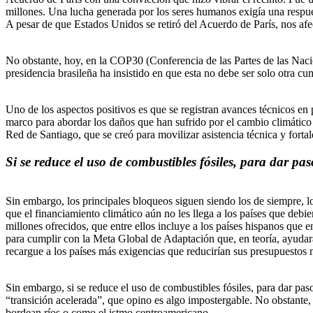
millones. Una lucha generada por los seres humanos exigía una respu
A pesar de que Estados Unidos se retiró del Acuerdo de París, nos afec
No obstante, hoy, en la COP30 (Conferencia de las Partes de las Naci
presidencia brasileña ha insistido en que esta no debe ser solo otra c
Uno de los aspectos positivos es que se registran avances técnicos en 
marco para abordar los daños que han sufrido por el cambio climático
Red de Santiago, que se creó para movilizar asistencia técnica y fort
Si se reduce el uso de combustibles fósiles, para dar pas
Sin embargo, los principales bloqueos siguen siendo los de siempre, lo
que el financiamiento climático aún no les llega a los países que debi
millones ofrecidos, que entre ellos incluye a los países hispanos qu
para cumplir con la Meta Global de Adaptación que, en teoría, ayudará
recargue a los países más exigencias que reducirían sus presupuestos 
Sin embargo, si se reduce el uso de combustibles fósiles, para dar paso
“transición acelerada”, que opino es algo impostergable. No obstante
bordean ríos o como el istmo centroamericano.