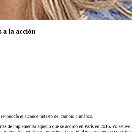
a la acción
 reconocía el alcance nefasto del cambio climático.
as de implementar aquello que se acordó en París en 2015. Yo estuve al
un momento apoteósico: por primera vez, el planeta reconocía con serie