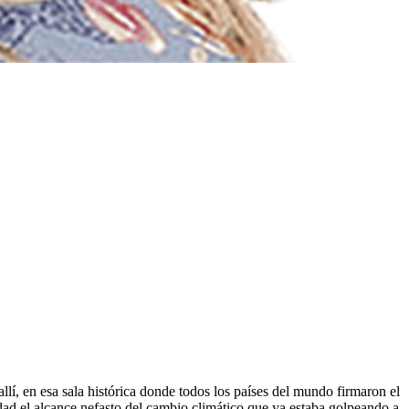
lí, en esa sala histórica donde todos los países del mundo firmaron el
dad el alcance nefasto del cambio climático que ya estaba golpeando a