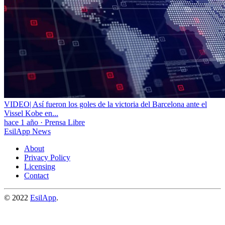
VIDEO| Así fueron los goles de la victoria del Barcelona ante el
Vissel Kobe en...
hace 1 año
·
Prensa Libre
EsilApp News
About
Privacy Policy
Licensing
Contact
© 2022
EsilApp
.