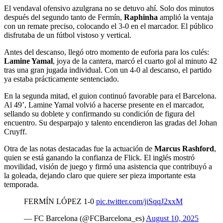
El vendaval ofensivo azulgrana no se detuvo ahí. Solo dos minutos
después del segundo tanto de Fermín,
Raphinha
amplió la ventaja
con un remate preciso, colocando el 3-0 en el marcador. El público
disfrutaba de un fútbol vistoso y vertical.
Antes del descanso, llegó otro momento de euforia para los culés:
Lamine Yamal
, joya de la cantera, marcó el cuarto gol al minuto 42
tras una gran jugada individual. Con un 4-0 al descanso, el partido
ya estaba prácticamente sentenciado.
En la segunda mitad, el guion continuó favorable para el Barcelona.
Al 49’, Lamine Yamal volvió a hacerse presente en el marcador,
sellando su doblete y confirmando su condición de figura del
encuentro. Su desparpajo y talento encendieron las gradas del Johan
Cruyff.
Otra de las notas destacadas fue la actuación de
Marcus Rashford
,
quien se está ganando la confianza de Flick. El inglés mostró
movilidad, visión de juego y firmó una asistencia que contribuyó a
la goleada, dejando claro que quiere ser pieza importante esta
temporada.
FERMÍN LÓPEZ 1-0
pic.twitter.com/jiSqqJ2xxM
— FC Barcelona (@FCBarcelona_es)
August 10, 2025