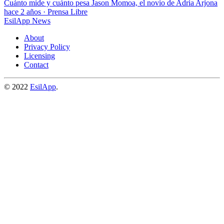
Cuánto mide y cuánto pesa Jason Momoa, el novio de Adria Arjona
hace 2 años
·
Prensa Libre
EsilApp News
About
Privacy Policy
Licensing
Contact
© 2022
EsilApp
.