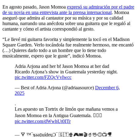
En agosto pasado, Jason Momoa
expresó su admiración por el padre
de su novia en una entrevista ante la prensa internacional
. Momoa
aseguró que admira al cantautor por su música y por su calidad
humana, narrando una anécdota sobre una guitarra que le regaló al
cantante y cómo el artista correspondió al gesto.
“Le llevé mi guitarra favorita y simplemente la tocó en el Madison
Square Garden. Verlo tocándola fue realmente hermoso, me encantó
(…) Quieres darlo todo a un hombre que lo tiene todo
musicalmente, espero que le guste”, indicó Momoa.
Adria Arjona and her bf Jason Momoa at her dad
Ricardo Arjona’s show in Guatemala yesterday night.
pic.twitter.com/FZQcVvIwcc
— Best of Adria Arjona (@adriaasource)
December 6,
2025
.
Les apuesto un Tortrix de limón que mañana vemos a
Jason Momoa en la Antigua Guatemala. ☝🏼🤠
pic.twitter.com/dWwhUt0ITr
— 🜃 ™‾ʞǝǝפuídɐɥƆ‾ 🇬🇹🍿🎮🎟️🎬🥤🖖🙃📺🎥