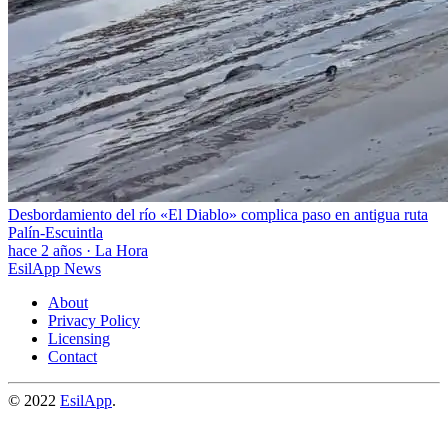
Desbordamiento del río «El Diablo» complica paso en antigua ruta
Palín-Escuintla
hace 2 años
·
La Hora
EsilApp News
About
Privacy Policy
Licensing
Contact
© 2022
EsilApp
.