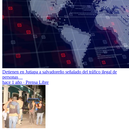
Detienen en Jutiapa a salvadoreño señalado del tráfico ilegal de
personas
hace 1 año
·
Prensa Libre