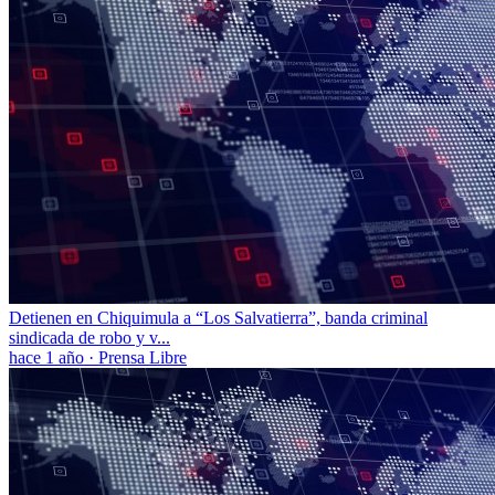
Detienen en Chiquimula a “Los Salvatierra”, banda criminal
sindicada de robo y v...
hace 1 año
·
Prensa Libre