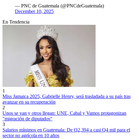
— PNC de Guatemala (@PNCdeGuatemala)
December 10, 2025
En Tendencia
1
Miss Jamaica 2025, Gabrielle Henry, será trasladada a su país tras
avanzar en su recuperación
2
Unos se van y otros llegan: UNE, Cabal y Vamos protagonizan
"migración de diputados"
3
Salarios mínimos en Guatemala: De Q2,394 a casi Q4 mil para el
sector no agrícola en 10 años