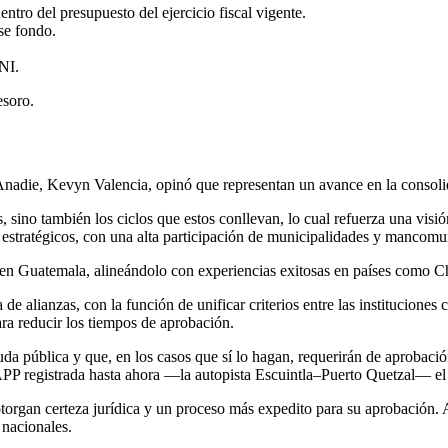
ntro del presupuesto del ejercicio fiscal vigente.
se fondo.
NI.
esoro.
e Anadie, Kevyn Valencia, opinó que representan un avance en la consol
tos, sino también los ciclos que estos conllevan, lo cual refuerza una vi
estratégicos, con una alta participación de municipalidades y mancomu
P en Guatemala, alineándolo con experiencias exitosas en países como C
alianzas, con la función de unificar criterios entre las instituciones c
ara reducir los tiempos de aprobación.
 pública y que, en los casos que sí lo hagan, requerirán de aprobación
 APP registrada hasta ahora —la autopista Escuintla–Puerto Quetzal— e
 otorgan certeza jurídica y un proceso más expedito para su aprobación. A
 nacionales.