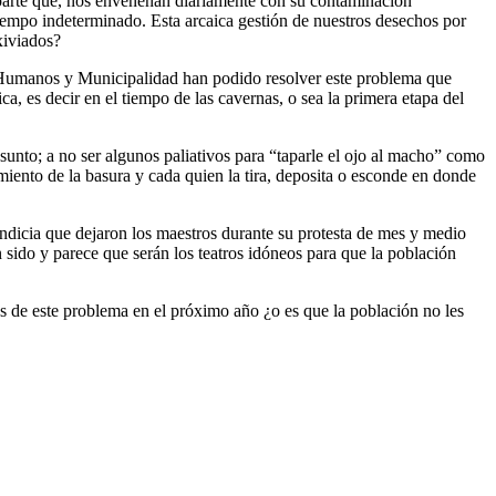
 Aparte que, nos envenenan diariamente con su contaminación
tiempo indeterminado. Esta arcaica gestión de nuestros desechos por
xiviados?
os Humanos y Municipalidad han podido resolver este problema que
a, es decir en el tiempo de las cavernas, o sea la primera etapa del
sunto; a no ser algunos paliativos para “taparle el ojo al macho” como
miento de la basura y cada quien la tira, deposita o esconde en donde
dicia que dejaron los maestros durante su protesta de mes y medio
 sido y parece que serán los teatros idóneos para que la población
es de este problema en el próximo año ¿o es que la población no les