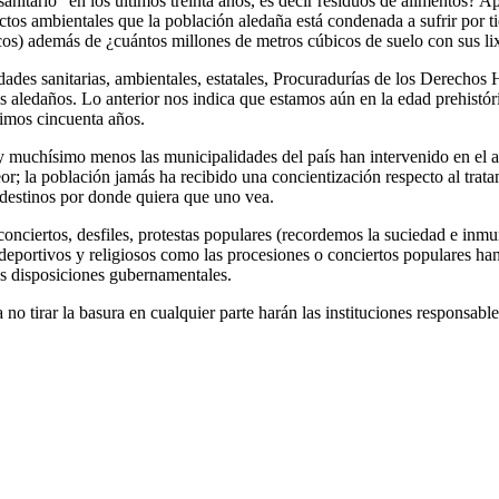
anitario” en los últimos treinta años, es decir residuos de alimentos?
actos ambientales que la población aledaña está condenada a sufrir por 
os) además de ¿cuántos millones de metros cúbicos de suelo con sus li
idades sanitarias, ambientales, estatales, Procuradurías de los Derech
 aledaños. Lo anterior nos indica que estamos aún en la edad prehistóric
timos cincuenta años.
 y muchísimo menos las municipalidades del país han intervenido en el a
or; la población jamás ha recibido una concientización respecto al trata
andestinos por donde quiera que uno vea.
iertos, desfiles, protestas populares (recordemos la suciedad e inmun
deportivos y religiosos como las procesiones o conciertos populares han
las disposiciones gubernamentales.
o tirar la basura en cualquier parte harán las instituciones responsabl