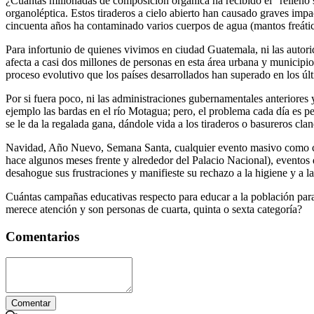
¿Cuántas millonadas de composición orgánica ha recibido el “relleno s
organoléptica. Estos tiraderos a cielo abierto han causado graves imp
cincuenta años ha contaminado varios cuerpos de agua (mantos freátic
Para infortunio de quienes vivimos en ciudad Guatemala, ni las autor
afecta a casi dos millones de personas en esta área urbana y municipios
proceso evolutivo que los países desarrollados han superado en los úl
Por si fuera poco, ni las administraciones gubernamentales anteriores
ejemplo las bardas en el río Motagua; pero, el problema cada día es pe
se le da la regalada gana, dándole vida a los tiraderos o basureros cl
Navidad, Año Nuevo, Semana Santa, cualquier evento masivo como conc
hace algunos meses frente y alrededor del Palacio Nacional), eventos 
desahogue sus frustraciones y manifieste su rechazo a la higiene y a 
Cuántas campañas educativas respecto para educar a la población para n
merece atención y son personas de cuarta, quinta o sexta categoría?
Comentarios
Comentar