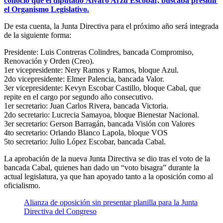
conoció que el diputado Álvaro Arzú Escobar, buscaba presidir
el Organismo Legislativo.
De esta cuenta, la Junta Directiva para el próximo año será integrada
de la siguiente forma:
Presidente: Luis Contreras Colindres, bancada Compromiso,
Renovación y Orden (Creo).
1er vicepresidente: Nery Ramos y Ramos, bloque Azul.
2do vicepresidente: Elmer Palencia, bancada Valor.
3er vicepresidente: Kevyn Escobar Castillo, bloque Cabal, que
repite en el cargo por segundo año consecutivo.
1er secretario: Juan Carlos Rivera, bancada Victoria.
2do secretario: Lucrecia Samayoa, bloque Bienestar Nacional.
3er secretario: Gerson Barragán, bancada Visión con Valores
4to secretario: Orlando Blanco Lapola, bloque VOS
5to secretario: Julio López Escobar, bancada Cabal.
La aprobación de la nueva Junta Directiva se dio tras el voto de la
bancada Cabal, quienes han dado un “voto bisagra” durante la
actual legislatura, ya que han apoyado tanto a la oposición como al
oficialismo.
Alianza de oposición sin presentar planilla para la Junta
Directiva del Congreso