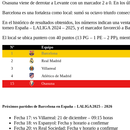
Osasuna viene de derrotar a Levante con un marcador 2 a 0. En los últ
Barcelona es una fortaleza como local: sumó su octavo triunfo consecu
En el histórico de resultados obtenidos, los números indican una venta
torneo España – LALIGA 2024 – 2025, y el marcador favoreció a Ba
El local se ubica puntero con 40 puntos (13 PG – 1 PE – 2 PP), mientr
N°
Equipo
1
Barcelona
2
Real Madrid
3
Villarreal
4
Atlético de Madrid
15
Osasuna
Próximos partidos de Barcelona en España – LALIGA 2025 – 2026
Fecha 17: vs Villarreal: 21 de diciembre – 09:15 horas
Fecha 18: vs Espanyol: Fecha y horario a confirmar
Fecha 20: vs Real Sociedad: Fecha y horario a confirmar