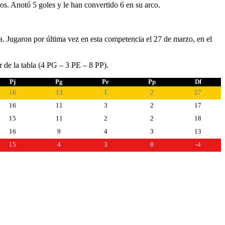
os. Anotó 5 goles y le han convertido 6 en su arco.
ta. Jugaron por última vez en esta competencia el 27 de marzo, en el
r de la tabla (4 PG – 3 PE – 8 PP).
Pj
Pg
Pe
Pp
Df
16
13
1
2
27
16
11
3
2
17
15
11
2
2
18
16
9
4
3
13
15
4
3
8
-4