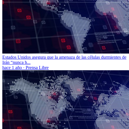
Estados Unidos asegura que la amenaza de las células durmientes de
Irán “nunca h...
hace 1 año
·
Prensa Libre