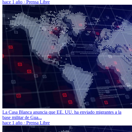
hace 1 año
·
Prensa Libre
La Casa Blanca anuncia que EE. UU. ha enviado migrantes a la
base militar de Gua...
hace 1 año
·
Prensa Libre