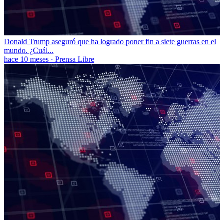
Donald Trump aseguró que ha logrado poner fin a siete guerras en el
mundo. ¿Cuál...
hace 10 meses
·
Prensa Libre