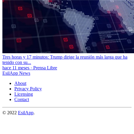
Tres horas y 17 minutos: Trump dirige la reunión más larga que ha
tenido con su...
hace 11 meses
·
Prensa Libre
EsilApp News
About
Privacy Policy
Licensing
Contact
© 2022
EsilApp
.