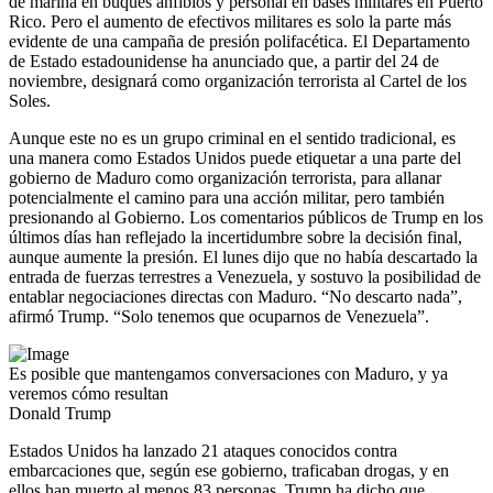
de marina en buques anfibios y personal en bases militares en Puerto
Rico. Pero el aumento de efectivos militares es solo la parte más
evidente de una campaña de presión polifacética. El Departamento
de Estado estadounidense ha anunciado que, a partir del 24 de
noviembre, designará como organización terrorista al Cartel de los
Soles.
Aunque este no es un grupo criminal en el sentido tradicional, es
una manera como Estados Unidos puede etiquetar a una parte del
gobierno de Maduro como organización terrorista, para allanar
potencialmente el camino para una acción militar, pero también
presionando al Gobierno. Los comentarios públicos de Trump en los
últimos días han reflejado la incertidumbre sobre la decisión final,
aunque aumente la presión. El lunes dijo que no había descartado la
entrada de fuerzas terrestres a Venezuela, y sostuvo la posibilidad de
entablar negociaciones directas con Maduro. “No descarto nada”,
afirmó Trump. “Solo tenemos que ocuparnos de Venezuela”.
Es posible que mantengamos conversaciones con Maduro, y ya
veremos cómo resultan
Donald Trump
Estados Unidos ha lanzado 21 ataques conocidos contra
embarcaciones que, según ese gobierno, traficaban drogas, y en
ellos han muerto al menos 83 personas. Trump ha dicho que