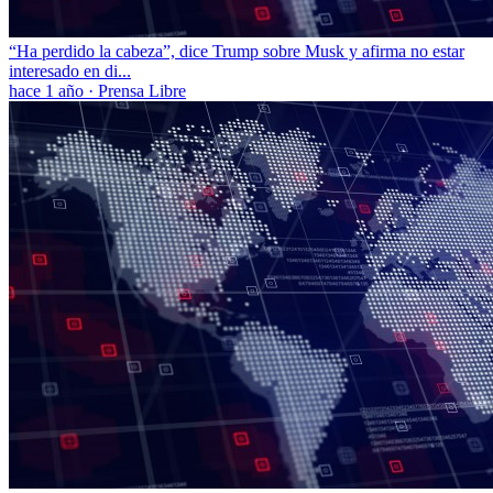
“Ha perdido la cabeza”, dice Trump sobre Musk y afirma no estar
interesado en di...
hace 1 año
·
Prensa Libre