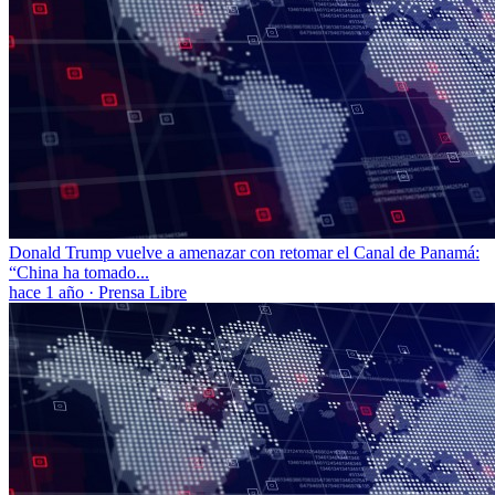
Donald Trump vuelve a amenazar con retomar el Canal de Panamá:
“China ha tomado...
hace 1 año
·
Prensa Libre