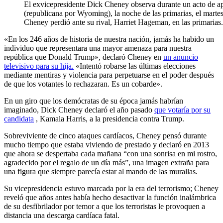
El exvicepresidente Dick Cheney observa durante un acto de ap
(republicana por Wyoming), la noche de las primarias, el mart
Cheney perdió ante su rival, Harriet Hageman, en las primaria
«En los 246 años de historia de nuestra nación, jamás ha habido un
individuo que representara una mayor amenaza para nuestra
república que Donald Trump», declaró Cheney en
un anuncio
televisivo para su hija.
«Intentó robarse las últimas elecciones
mediante mentiras y violencia para perpetuarse en el poder después
de que los votantes lo rechazaran. Es un cobarde».
En un giro que los demócratas de su época jamás habrían
imaginado, Dick Cheney declaró el año pasado
que votaría por su
candidata
, Kamala Harris, a la presidencia contra Trump.
Sobreviviente de cinco ataques cardíacos, Cheney pensó durante
mucho tiempo que estaba viviendo de prestado y declaró en 2013
que ahora se despertaba cada mañana “con una sonrisa en mi rostro,
agradecido por el regalo de un día más”, una imagen extraña para
una figura que siempre parecía estar al mando de las murallas.
Su vicepresidencia estuvo marcada por la era del terrorismo; Cheney
reveló que años antes había hecho desactivar la función inalámbrica
de su desfibrilador por temor a que los terroristas le provoquen a
distancia una descarga cardíaca fatal.