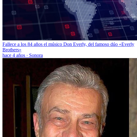
Fallece a los 84 años el músico Don Everly, del famoso dúo «Everly
Brothers»
hace 4 años
·
Sonora