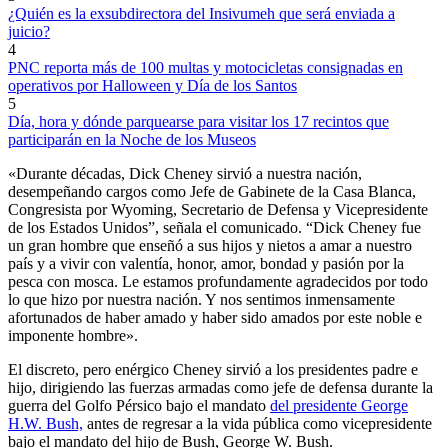
¿Quién es la exsubdirectora del Insivumeh que será enviada a
juicio?
4
PNC reporta más de 100 multas y motocicletas consignadas en
operativos por Halloween y Día de los Santos
5
Día, hora y dónde parquearse para visitar los 17 recintos que
participarán en la Noche de los Museos
«Durante décadas, Dick Cheney sirvió a nuestra nación,
desempeñando cargos como Jefe de Gabinete de la Casa Blanca,
Congresista por Wyoming, Secretario de Defensa y Vicepresidente
de los Estados Unidos”, señala el comunicado. “Dick Cheney fue
un gran hombre que enseñó a sus hijos y nietos a amar a nuestro
país y a vivir con valentía, honor, amor, bondad y pasión por la
pesca con mosca. Le estamos profundamente agradecidos por todo
lo que hizo por nuestra nación. Y nos sentimos inmensamente
afortunados de haber amado y haber sido amados por este noble e
imponente hombre».
El discreto, pero enérgico Cheney sirvió a los presidentes padre e
hijo, dirigiendo las fuerzas armadas como jefe de defensa durante la
guerra del Golfo Pérsico bajo el mandato
del presidente George
H.W. Bush,
antes de regresar a la vida pública como vicepresidente
bajo el mandato del hijo de Bush, George W. Bush.