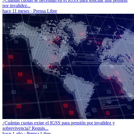
¿Cuántas cuotas se necesitan en el IGSS para solicitar una pensión
por invalidez...
hace 11 meses
·
Prensa Libre
¿Cuántas cuotas exige el IGSS para pensión por invalidez y
sobrevivencia? Requis...
hace 1 año
·
Prensa Libre