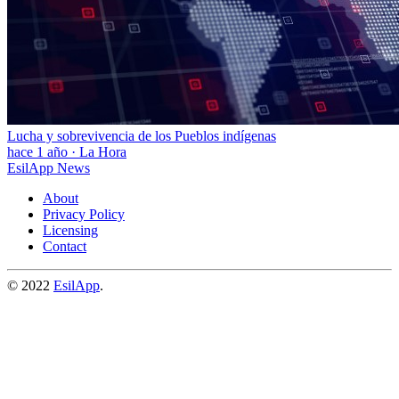
Lucha y sobrevivencia de los Pueblos indígenas
hace 1 año
·
La Hora
EsilApp News
About
Privacy Policy
Licensing
Contact
© 2022
EsilApp
.