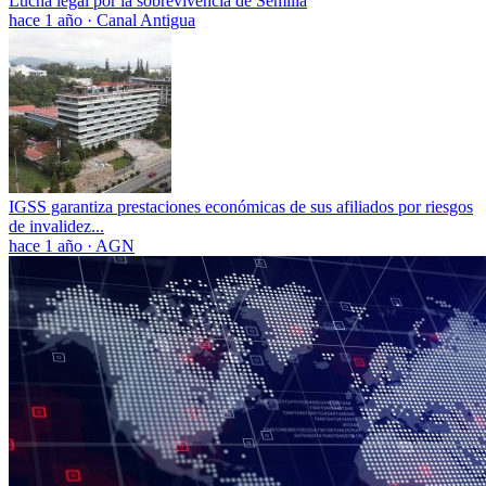
Lucha legal por la sobrevivencia de Semilla
hace 1 año
·
Canal Antigua
IGSS garantiza prestaciones económicas de sus afiliados por riesgos
de invalidez...
hace 1 año
·
AGN