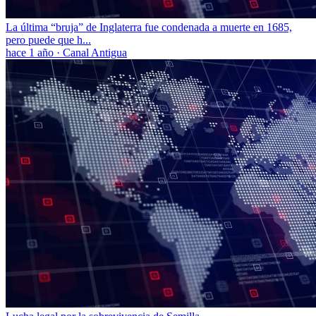
La última “bruja” de Inglaterra fue condenada a muerte en 1685,
pero puede que h...
hace 1 año
·
Canal Antigua