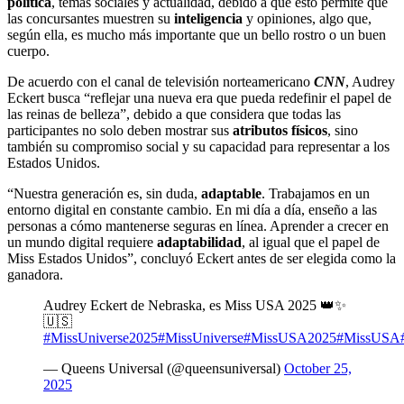
política
, temas sociales y actualidad, debido a que esto permite que
las concursantes muestren su
inteligencia
y opiniones, algo que,
según ella, es mucho más importante que un bello rostro o un buen
cuerpo.
De acuerdo con el canal de televisión norteamericano
CNN
, Audrey
Eckert busca “reflejar una nueva era que pueda redefinir el papel de
las reinas de belleza”, debido a que considera que todas las
participantes no solo deben mostrar sus
atributos físicos
, sino
también su compromiso social y su capacidad para representar a los
Estados Unidos.
“Nuestra generación es, sin duda,
adaptable
. Trabajamos en un
entorno digital en constante cambio. En mi día a día, enseño a las
personas a cómo mantenerse seguras en línea. Aprender a crecer en
un mundo digital requiere
adaptabilidad
, al igual que el papel de
Miss Estados Unidos”, concluyó Eckert antes de ser elegida como la
ganadora.
Audrey Eckert de Nebraska, es Miss USA 2025 👑✨️
🇺🇸
#MissUniverse2025
#MissUniverse
#MissUSA2025
#MissUSA
— Queens Universal (@queensuniversal)
October 25,
2025