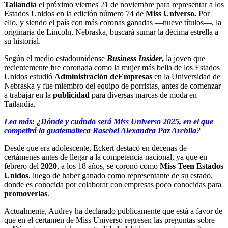
Tailandia
el próximo viernes 21 de noviembre para representar a los
Estados Unidos en la edición número 74 de
Miss Universo.
Por
ello, y siendo el país con más coronas ganadas —nueve títulos—, la
originaria de Lincoln, Nebraska, buscará sumar la décima estrella a
su historial.
Según el medio estadounidense
Business Insider
,
la joven que
recientemente fue coronada como la mujer más bella de los Estados
Unidos estudió
Administración de
Empresas
en la Universidad de
Nebraska y fue miembro del equipo de porristas, antes de comenzar
a trabajar en la
publicidad
para diversas marcas de moda en
Tailandia.
Lea más: ¿Dónde y cuándo será Miss Universo 2025, en el que
competirá la guatemalteca Raschel Alexandra Paz Archila?
Desde que era adolescente, Eckert destacó en decenas de
certámenes antes de llegar a la competencia nacional, ya que en
febrero del
2020
, a los 18 años, se coronó como
Miss Teen Estados
Unidos
, luego de haber ganado como representante de su estado,
donde es conocida por colaborar con empresas poco conocidas para
promoverlas
.
Actualmente, Audrey ha declarado públicamente que está a favor de
que en el certamen de Miss Universo regresen las preguntas sobre