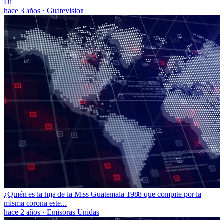
Di
hace 3 años
·
Guatevision
¿Quién es la hija de la Miss Guatemala 1988 que compite por la
misma corona este...
hace 2 años
·
Emisoras Unidas