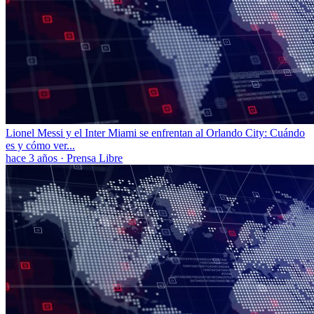
Lionel Messi y el Inter Miami se enfrentan al Orlando City: Cuándo
es y cómo ver...
hace 3 años
·
Prensa Libre