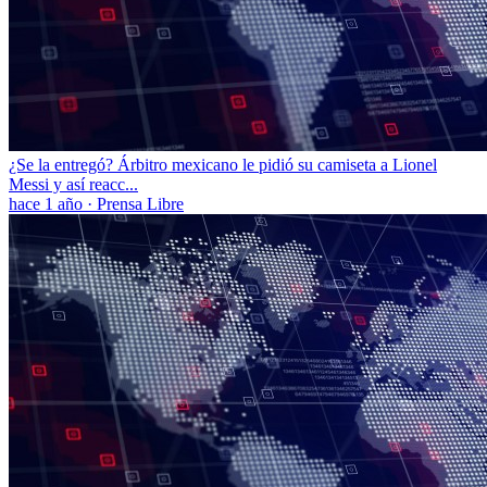
¿Se la entregó? Árbitro mexicano le pidió su camiseta a Lionel
Messi y así reacc...
hace 1 año
·
Prensa Libre