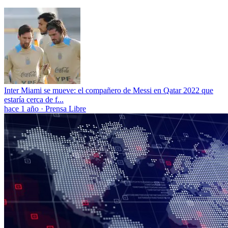
Inter Miami se mueve: el compañero de Messi en Qatar 2022 que
estaría cerca de f...
hace 1 año
·
Prensa Libre