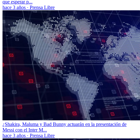
que esperar p...
hace 3 años
·
Prensa Libre
¿Shakira, Maluma y Bad Bunny actuarán en la presentación de
Messi con el Inter M...
hace 3 años
·
Prensa Libre