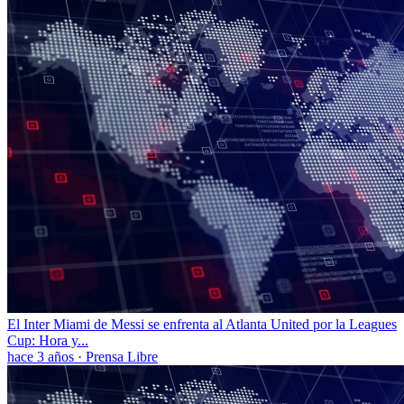
El Inter Miami de Messi se enfrenta al Atlanta United por la Leagues
Cup: Hora y...
hace 3 años
·
Prensa Libre