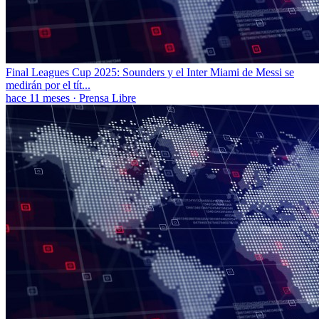
Final Leagues Cup 2025: Sounders y el Inter Miami de Messi se
medirán por el tít...
hace 11 meses
·
Prensa Libre