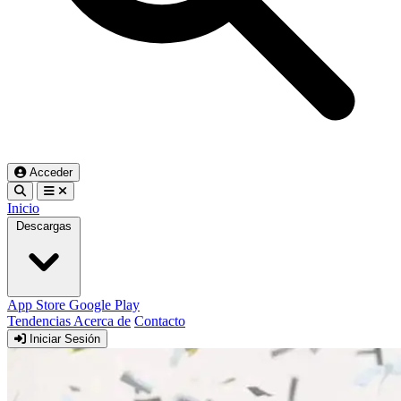
Acceder
Inicio
Descargas
App Store
Google Play
Tendencias
Acerca de
Contacto
Iniciar Sesión