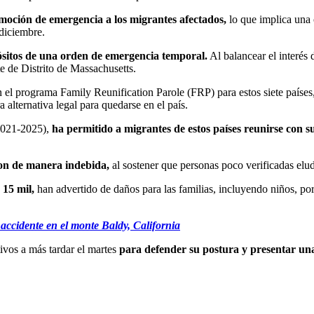
moción de emergencia a los migrantes afectados,
lo que implica una 
diciembre.
ósitos de una orden de emergencia temporal.
Al balancear el interés 
te de Distrito de Massachusetts.
el programa Family Reunification Parole (FRP) para estos siete países
a alternativa legal para quedarse en el país.
2021-2025),
ha permitido a migrantes de estos países reunirse con su
on de manera indebida,
al sostener que personas poco verificadas elud
 15 mil,
han advertido de daños para las familias, incluyendo niños, por
ccidente en el monte Baldy, California
vos a más tardar el martes
para defender su postura y presentar una 