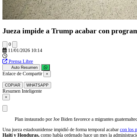
Jueza impide a Trump acabar con programa
0
11/01/2026 10:14
Prensa Libre
Auto Resumen
Enlace de Compartir
×
COPIAR
WHATSAPP
Resumen Inteligente
×
Plan instaurado por Joe Biden favorece a migrantes guatemalteco
Una jueza estadounidense impidió de forma temporal acabar
con los 
Haití y Honduras,
como había ordenado hace un mes la administraci