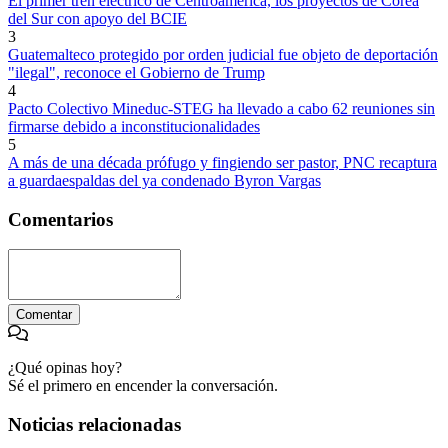
El primer tren eléctrico de Centroamérica, los proyectos de Corea
del Sur con apoyo del BCIE
3
Guatemalteco protegido por orden judicial fue objeto de deportación
"ilegal", reconoce el Gobierno de Trump
4
Pacto Colectivo Mineduc-STEG ha llevado a cabo 62 reuniones sin
firmarse debido a inconstitucionalidades
5
A más de una década prófugo y fingiendo ser pastor, PNC recaptura
a guardaespaldas del ya condenado Byron Vargas
Comentarios
Comentar
¿Qué opinas hoy?
Sé el primero en encender la conversación.
Noticias relacionadas