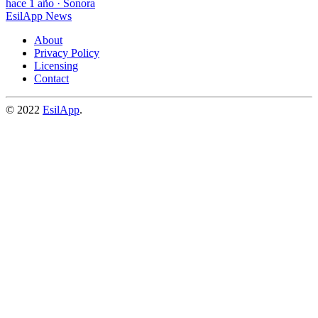
hace 1 año
·
Sonora
EsilApp News
About
Privacy Policy
Licensing
Contact
© 2022
EsilApp
.