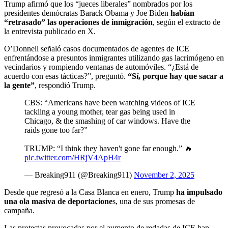
Trump afirmó que los “jueces liberales” nombrados por los
presidentes demócratas Barack Obama y Joe Biden
habían
“retrasado” las operaciones de inmigración
, según el extracto de
la entrevista publicado en X.
O’Donnell señaló casos documentados de agentes de ICE
enfrentándose a presuntos inmigrantes utilizando gas lacrimógeno en
vecindarios y rompiendo ventanas de automóviles. “¿Está de
acuerdo con esas tácticas?”, preguntó.
“Sí, porque hay que sacar a
la gente”
, respondió Trump.
CBS: “Americans have been watching videos of ICE
tackling a young mother, tear gas being used in
Chicago, & the smashing of car windows. Have the
raids gone too far?”
TRUMP: “I think they haven't gone far enough.” 🔥
pic.twitter.com/HRjV4ApH4r
— Breaking911 (@Breaking911)
November 2, 2025
Desde que regresó a la Casa Blanca en enero, Trump
ha impulsado
una ola masiva de deportacione
s, una de sus promesas de
campaña.
Las protestas provocadas por el aumento de redadas de ICE han