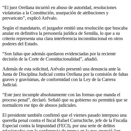
“El juez Orellana incurrió en abuso de autoridad, resoluciones
violatorias a la Constitución, usurpación de atribuciones y
prevaricato”, explicó Arévalo.
Según el mandatario, el juzgador emitió una resolución que buscaba
anular en definitiva la personería jurídica de Semilla, lo que a su
criterio representa una clara interferencia inconstitucional en otros
poderes del Estado.
“Son faltas que además quedaron evidenciadas por la reciente
decisión de la Corte de Constitucionalidad”, añadió.
Además de esta solicitud, Arévalo presentó una denuncia ante la
Junta de Disciplina Judicial contra Orellana por la comisión de faltas
graves y gravísimas, de conformidad con la Ley de la Carrera
Judicial.
“Este juez incumple absolutamente con las formas que manda el
proceso penal”, declaró. Señaló que su gobierno no permitirá que se
normalicen ese tipo de abusos judiciales.
El presidente también confirmó que el viernes pasado interpuso una
querella penal contra el fiscal Rafael Curruchiche, jefe de la Fiscalía
Especial contra la Impunidad (FECI), por una serie de delitos
relacionados con la conferencia de prensa en la que anunció “un