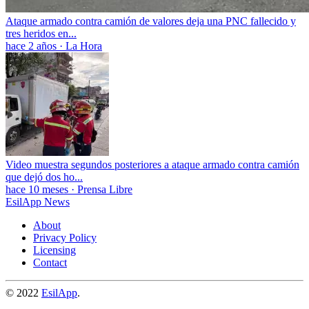
Ataque armado contra camión de valores deja una PNC fallecido y
tres heridos en...
hace 2 años
·
La Hora
Video muestra segundos posteriores a ataque armado contra camión
que dejó dos ho...
hace 10 meses
·
Prensa Libre
EsilApp News
About
Privacy Policy
Licensing
Contact
© 2022
EsilApp
.