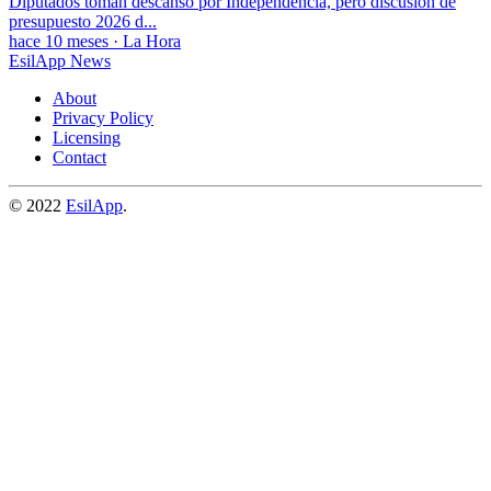
Diputados toman descanso por Independencia, pero discusión de
presupuesto 2026 d...
hace 10 meses
·
La Hora
EsilApp News
About
Privacy Policy
Licensing
Contact
© 2022
EsilApp
.