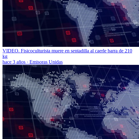
VIDEO. Fisicoculturista muere en sentadilla al caerle barra de 210
kg
hace 3 años
·
Emisoras Unidas