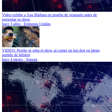
Video exhibe a Ana Bárbara en prueba de vestuario antes de
presentar su show
hace 3 años
·
Emisoras Unidas
VIDEO: Perrito se roba el show al comer un hot dog en pleno
partido de béisbol
hace 4 meses
·
Sonora