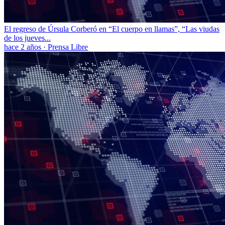
El regreso de Úrsula Corberó en “El cuerpo en llamas”, “Las viudas
de los jueves...
hace 2 años
·
Prensa Libre