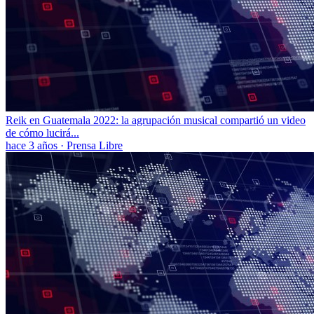
Reik en Guatemala 2022: la agrupación musical compartió un video
de cómo lucirá...
hace 3 años
·
Prensa Libre