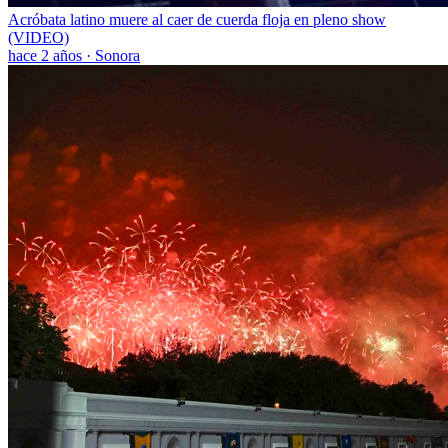
Acróbata latino muere al caer de cuerda floja en pleno show
(VIDEO)
hace 2 años
·
Sonora