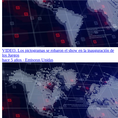
VIDEO. Los pictogramas se robaron el show en la inauguración de
los Juegos
hace 5 años
·
Emisoras Unidas