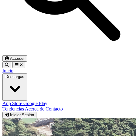
Acceder
Inicio
Descargas
App Store
Google Play
Tendencias
Acerca de
Contacto
Iniciar Sesión