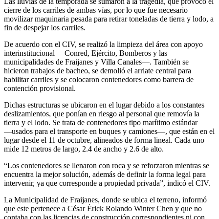
Las lluvias de la temporada se sumaron a la tragedia, que provocó el
cierre de los carriles de ambas vías, por lo que fue necesario
movilizar maquinaria pesada para retirar toneladas de tierra y lodo, a
fin de despejar los carriles.
De acuerdo con el CIV, se realizó la limpieza del área con apoyo
interinstitucional ―Conred, Ejército, Bomberos y las
municipalidades de Fraijanes y Villa Canales―. También se
hicieron trabajos de bacheo, se demolió el arriate central para
habilitar carriles y se colocaron contenedores como barrera de
contención provisional.
Dichas estructuras se ubicaron en el lugar debido a los constantes
deslizamientos, que ponían en riesgo al personal que removía la
tierra y el lodo. Se trata de contenedores tipo marítimo estándar
―usados para el transporte en buques y camiones―, que están en el
lugar desde el 11 de octubre, alineados de forma lineal. Cada uno
mide 12 metros de largo, 2.4 de ancho y 2.6 de alto.
“Los contenedores se llenaron con roca y se reforzaron mientras se
encuentra la mejor solución, además de definir la forma legal para
intervenir, ya que corresponde a propiedad privada”, indicó el CIV.
La Municipalidad de Fraijanes, donde se ubica el terreno, informó
que este pertenece a César Érick Rolando Winter Chen y que no
contaba con las licencias de construcción correspondientes ni con