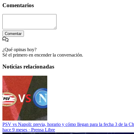
Comentarios
Comentar
¿Qué opinas hoy?
Sé el primero en encender la conversación.
Noticias relacionadas
PSV vs Napoli: previa, horario y cómo llegan para la fecha 3 de la 
hace 9 meses
·
Prensa Libre