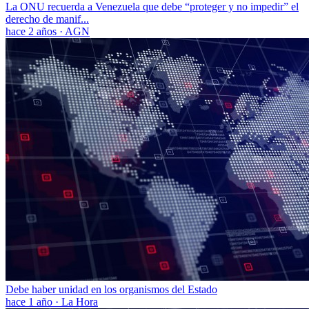
La ONU recuerda a Venezuela que debe “proteger y no impedir” el
derecho de manif...
hace 2 años
·
AGN
Debe haber unidad en los organismos del Estado
hace 1 año
·
La Hora