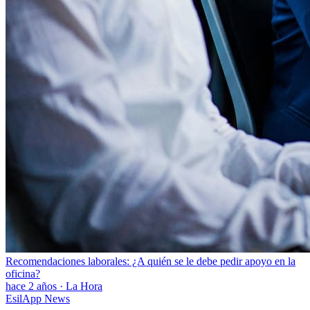
Recomendaciones laborales: ¿A quién se le debe pedir apoyo en la
oficina?
hace 2 años
·
La Hora
EsilApp News