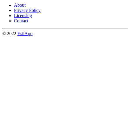
About
Privacy Policy
Licensing
Contact
© 2022
EsilApp
.