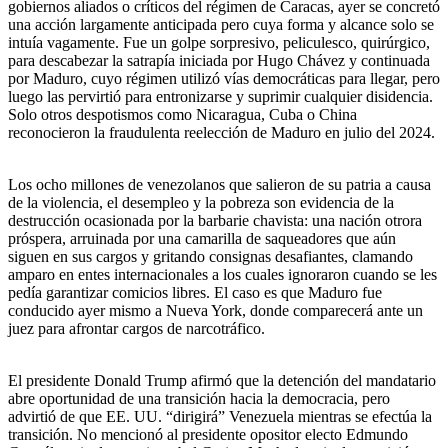
gobiernos aliados o críticos del régimen de Caracas, ayer se concretó
una acción largamente anticipada pero cuya forma y alcance solo se
intuía vagamente. Fue un golpe sorpresivo, peliculesco, quirúrgico,
para descabezar la satrapía iniciada por Hugo Chávez y continuada
por Maduro, cuyo régimen utilizó vías democráticas para llegar, pero
luego las pervirtió para entronizarse y suprimir cualquier disidencia.
Solo otros despotismos como Nicaragua, Cuba o China
reconocieron la fraudulenta reelección de Maduro en julio del 2024.
Los ocho millones de venezolanos que salieron de su patria a causa
de la violencia, el desempleo y la pobreza son evidencia de la
destrucción ocasionada por la barbarie chavista: una nación otrora
próspera, arruinada por una camarilla de saqueadores que aún
siguen en sus cargos y gritando consignas desafiantes, clamando
amparo en entes internacionales a los cuales ignoraron cuando se les
pedía garantizar comicios libres. El caso es que Maduro fue
conducido ayer mismo a Nueva York, donde comparecerá ante un
juez para afrontar cargos de narcotráfico.
El presidente Donald Trump afirmó que la detención del mandatario
abre oportunidad de una transición hacia la democracia, pero
advirtió de que EE. UU. “dirigirá” Venezuela mientras se efectúa la
transición. No mencionó al presidente opositor electo Edmundo