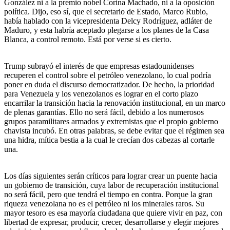
González ni a la premio nobel Corina Machado, ni a la oposición
política. Dijo, eso sí, que el secretario de Estado, Marco Rubio,
había hablado con la vicepresidenta Delcy Rodríguez, adláter de
Maduro, y esta habría aceptado plegarse a los planes de la Casa
Blanca, a control remoto. Está por verse si es cierto.
Trump subrayó el interés de que empresas estadounidenses
recuperen el control sobre el petróleo venezolano, lo cual podría
poner en duda el discurso democratizador. De hecho, la prioridad
para Venezuela y los venezolanos es lograr en el corto plazo
encarrilar la transición hacia la renovación institucional, en un marco
de plenas garantías. Ello no será fácil, debido a los numerosos
grupos paramilitares armados y extremistas que el propio gobierno
chavista incubó. En otras palabras, se debe evitar que el régimen sea
una hidra, mítica bestia a la cual le crecían dos cabezas al cortarle
una.
Los días siguientes serán críticos para lograr crear un puente hacia
un gobierno de transición, cuya labor de recuperación institucional
no será fácil, pero que tendrá el tiempo en contra. Porque la gran
riqueza venezolana no es el petróleo ni los minerales raros. Su
mayor tesoro es esa mayoría ciudadana que quiere vivir en paz, con
libertad de expresar, producir, crecer, desarrollarse y elegir mejores