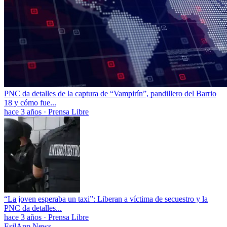
PNC da detalles de la captura de “Vampirín”, pandillero del Barrio
18 y cómo fue...
hace 3 años
·
Prensa Libre
“La joven esperaba un taxi”: Liberan a víctima de secuestro y la
PNC da detalles...
hace 3 años
·
Prensa Libre
EsilApp News