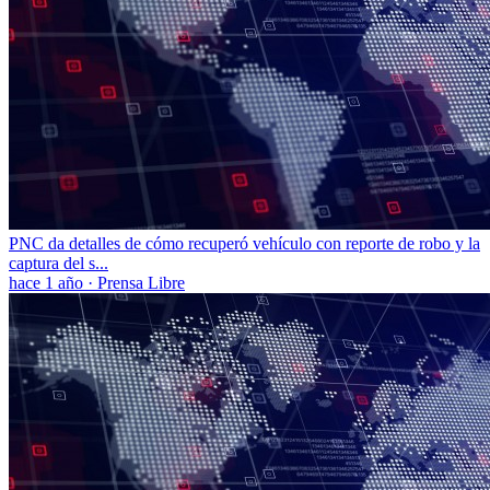
PNC da detalles de cómo recuperó vehículo con reporte de robo y la
captura del s...
hace 1 año
·
Prensa Libre