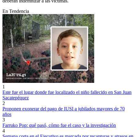
deberán indemnizar a las víctimas.
En Tendencia
1
Este fue el lugar donde fue localizado el niño fallecido en San Juan
Sacatepéquez
2
Proponen exonerar del pago de IUSI a jubilados mayores de 70
años
3
Farruko Pop: qué pasó, cómo fue el caso y la investigación
4
Semana corta en el Ejecutivo es marcada por recapturas y atrasos en