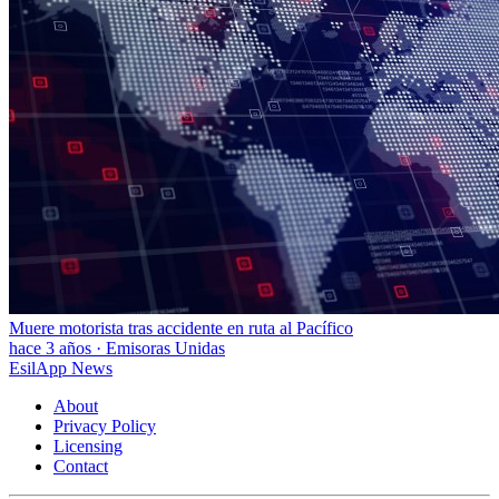
Muere motorista tras accidente en ruta al Pacífico
hace 3 años
·
Emisoras Unidas
EsilApp News
About
Privacy Policy
Licensing
Contact