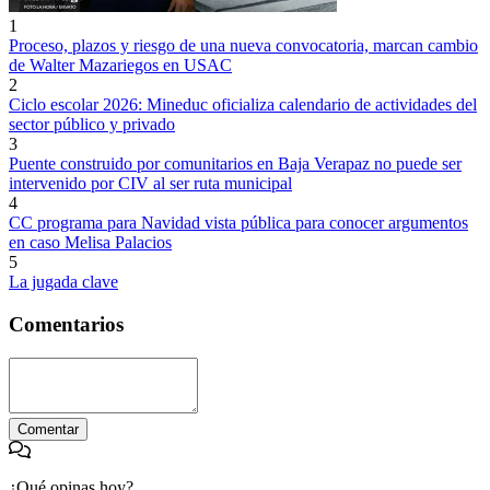
1
Proceso, plazos y riesgo de una nueva convocatoria, marcan cambio
de Walter Mazariegos en USAC
2
Ciclo escolar 2026: Mineduc oficializa calendario de actividades del
sector público y privado
3
Puente construido por comunitarios en Baja Verapaz no puede ser
intervenido por CIV al ser ruta municipal
4
CC programa para Navidad vista pública para conocer argumentos
en caso Melisa Palacios
5
La jugada clave
Comentarios
Comentar
¿Qué opinas hoy?