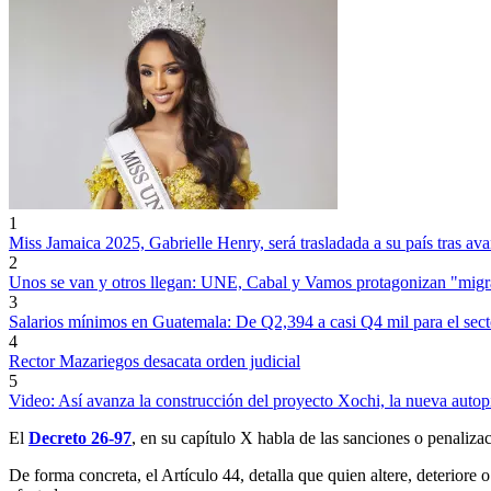
1
Miss Jamaica 2025, Gabrielle Henry, será trasladada a su país tras av
2
Unos se van y otros llegan: UNE, Cabal y Vamos protagonizan "migr
3
Salarios mínimos en Guatemala: De Q2,394 a casi Q4 mil para el sect
4
Rector Mazariegos desacata orden judicial
5
Video: Así avanza la construcción del proyecto Xochi, la nueva autopis
El
Decreto 26-97
, en su capítulo X habla de las sanciones o penaliza
De forma concreta, el Artículo 44, detalla que quien altere, deteriore 