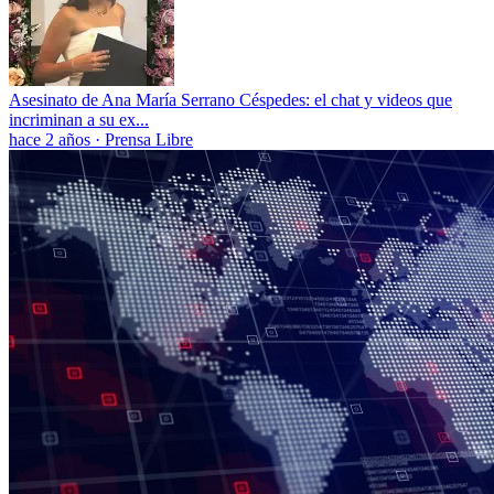
Asesinato de Ana María Serrano Céspedes: el chat y videos que
incriminan a su ex...
hace 2 años
·
Prensa Libre