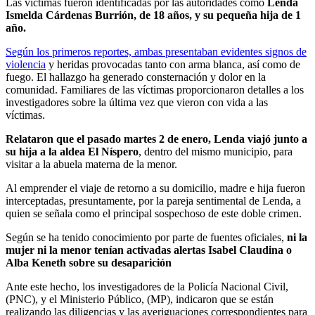
Las víctimas fueron identificadas por las autoridades como
Lenda
Ismelda Cárdenas Burrión, de 18 años, y su pequeña hija de 1
año.
Según los primeros reportes, ambas presentaban evidentes signos de
violencia
y heridas provocadas tanto con arma blanca, así como de
fuego. El hallazgo ha generado consternación y dolor en la
comunidad. Familiares de las víctimas proporcionaron detalles a los
investigadores sobre la última vez que vieron con vida a las
víctimas.
Relataron que el pasado martes 2 de enero, Lenda viajó junto a
su hija a la aldea El Níspero
, dentro del mismo municipio, para
visitar a la abuela materna de la menor.
Al emprender el viaje de retorno a su domicilio, madre e hija fueron
interceptadas, presuntamente, por la pareja sentimental de Lenda, a
quien se señala como el principal sospechoso de este doble crimen.
Según se ha tenido conocimiento por parte de fuentes oficiales,
ni la
mujer ni la menor tenían activadas alertas Isabel Claudina o
Alba Keneth sobre su desaparición
Ante este hecho, los investigadores de la Policía Nacional Civil,
(PNC), y el Ministerio Público, (MP), indicaron que se están
realizando las diligencias y las averiguaciones correspondientes para