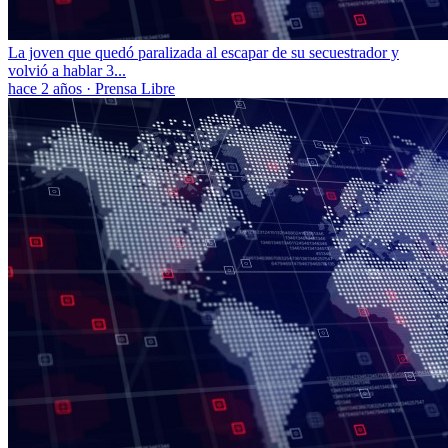
La joven que quedó paralizada al escapar de su secuestrador y
volvió a hablar 3...
hace 2 años
·
Prensa Libre