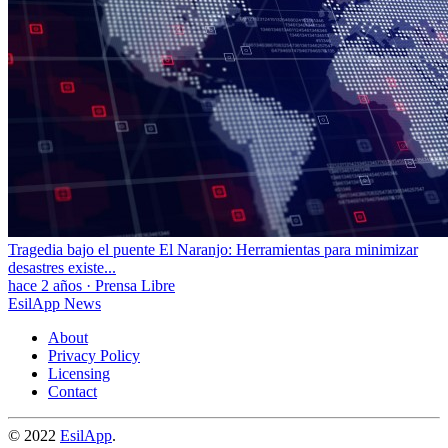
Tragedia bajo el puente El Naranjo: Herramientas para minimizar
desastres existe...
hace 2 años
·
Prensa Libre
EsilApp News
About
Privacy Policy
Licensing
Contact
© 2022
EsilApp
.