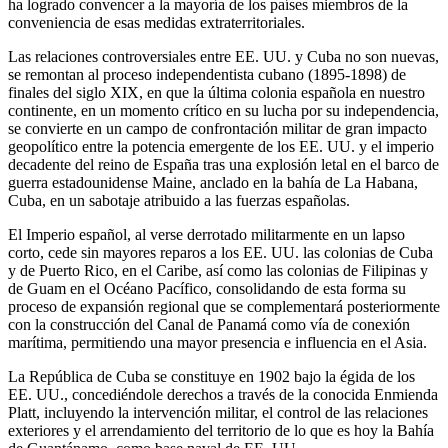
ha logrado convencer a la mayoría de los países miembros de la
conveniencia de esas medidas extraterritoriales.
Las relaciones controversiales entre EE. UU. y Cuba no son nuevas,
se remontan al proceso independentista cubano (1895-1898) de
finales del siglo XIX, en que la última colonia española en nuestro
continente, en un momento crítico en su lucha por su independencia,
se convierte en un campo de confrontación militar de gran impacto
geopolítico entre la potencia emergente de los EE. UU. y el imperio
decadente del reino de España tras una explosión letal en el barco de
guerra estadounidense Maine, anclado en la bahía de La Habana,
Cuba, en un sabotaje atribuido a las fuerzas españolas.
El Imperio español, al verse derrotado militarmente en un lapso
corto, cede sin mayores reparos a los EE. UU. las colonias de Cuba
y de Puerto Rico, en el Caribe, así como las colonias de Filipinas y
de Guam en el Océano Pacífico, consolidando de esta forma su
proceso de expansión regional que se complementará posteriormente
con la construcción del Canal de Panamá como vía de conexión
marítima, permitiendo una mayor presencia e influencia en el Asia.
La República de Cuba se constituye en 1902 bajo la égida de los
EE. UU., concediéndole derechos a través de la conocida Enmienda
Platt, incluyendo la intervención militar, el control de las relaciones
exteriores y el arrendamiento del territorio de lo que es hoy la Bahía