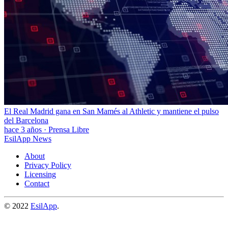
El Real Madrid gana en San Mamés al Athletic y mantiene el pulso
del Barcelona
hace 3 años
·
Prensa Libre
EsilApp News
About
Privacy Policy
Licensing
Contact
© 2022
EsilApp
.