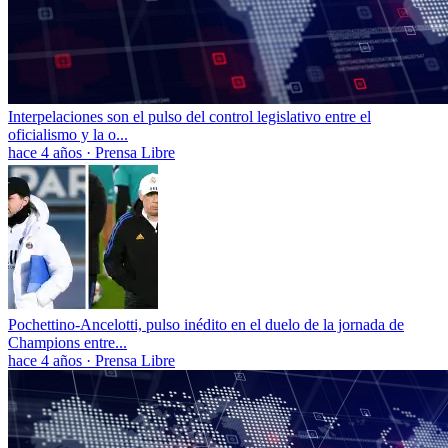
Interpelaciones son el pulso del control legislativo entre el
oficialismo y la o...
hace 4 años
·
Prensa Libre
Pochettino-Ancelotti, pulso inédito en el duelo de la jornada de
Champions entre...
hace 4 años
·
Prensa Libre