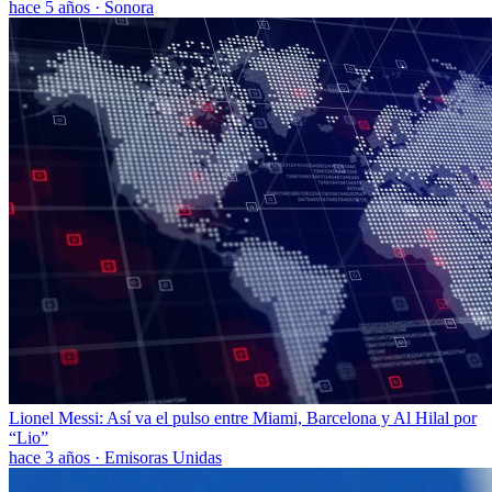
hace 5 años
·
Sonora
Lionel Messi: Así va el pulso entre Miami, Barcelona y Al Hilal por
“Lio”
hace 3 años
·
Emisoras Unidas