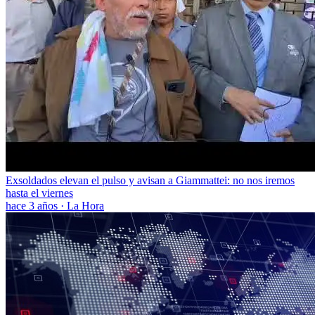
Exsoldados elevan el pulso y avisan a Giammattei: no nos iremos
hasta el viernes
hace 3 años
·
La Hora