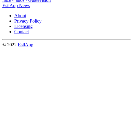
hace 4 años
·
Guatevision
EsilApp News
About
Privacy Policy
Licensing
Contact
© 2022
EsilApp
.