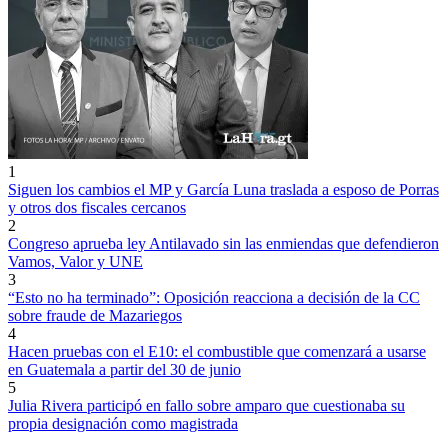
1
Siguen los cambios el MP y García Luna traslada a esposo de Porras
y otros dos fiscales cercanos
2
Congreso aprueba ley Antilavado sin las enmiendas que defendieron
Vamos, Valor y UNE
3
“Esto no ha terminado”: Oposición reacciona a decisión de la CC
sobre fraude de Mazariegos
4
Hacen pruebas con el E10: el combustible que comenzará a usarse
en Guatemala a partir del 30 de junio
5
Julia Rivera participó en fallo sobre amparo que cuestionaba su
propia designación como magistrada