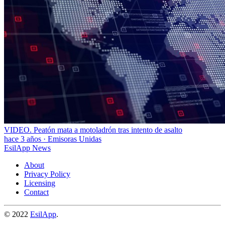
VIDEO. Peatón mata a motoladrón tras intento de asalto
hace 3 años
·
Emisoras Unidas
EsilApp News
About
Privacy Policy
Licensing
Contact
© 2022
EsilApp
.