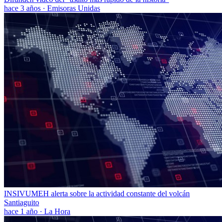
hace 3 años
·
Emisoras Unidas
INSIVUMEH alerta sobre la actividad constante del volcán
Santiaguito
hace 1 año
·
La Hora