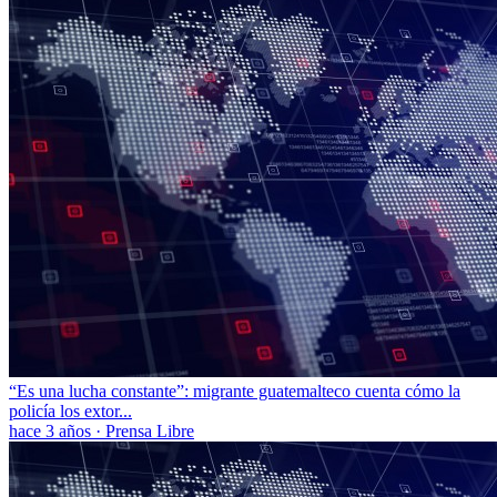
“Es una lucha constante”: migrante guatemalteco cuenta cómo la
policía los extor...
hace 3 años
·
Prensa Libre