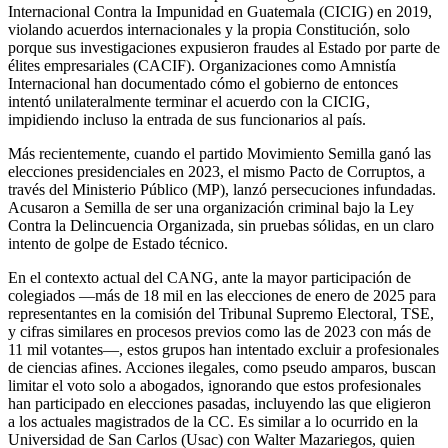
Internacional Contra la Impunidad en Guatemala (CICIG) en 2019,
violando acuerdos internacionales y la propia Constitución, solo
porque sus investigaciones expusieron fraudes al Estado por parte de
élites empresariales (CACIF). Organizaciones como Amnistía
Internacional han documentado cómo el gobierno de entonces
intentó unilateralmente terminar el acuerdo con la CICIG,
impidiendo incluso la entrada de sus funcionarios al país.
Más recientemente, cuando el partido Movimiento Semilla ganó las
elecciones presidenciales en 2023, el mismo Pacto de Corruptos, a
través del Ministerio Público (MP), lanzó persecuciones infundadas.
Acusaron a Semilla de ser una organización criminal bajo la Ley
Contra la Delincuencia Organizada, sin pruebas sólidas, en un claro
intento de golpe de Estado técnico.
En el contexto actual del CANG, ante la mayor participación de
colegiados —más de 18 mil en las elecciones de enero de 2025 para
representantes en la comisión del Tribunal Supremo Electoral, TSE,
y cifras similares en procesos previos como las de 2023 con más de
11 mil votantes—, estos grupos han intentado excluir a profesionales
de ciencias afines. Acciones ilegales, como pseudo amparos, buscan
limitar el voto solo a abogados, ignorando que estos profesionales
han participado en elecciones pasadas, incluyendo las que eligieron
a los actuales magistrados de la CC. Es similar a lo ocurrido en la
Universidad de San Carlos (Usac) con Walter Mazariegos, quien