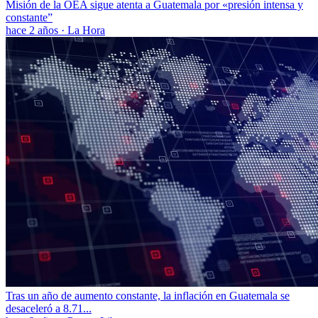
Misión de la OEA sigue atenta a Guatemala por «presión intensa y
constante”
hace 2 años
·
La Hora
Tras un año de aumento constante, la inflación en Guatemala se
desaceleró a 8.71...