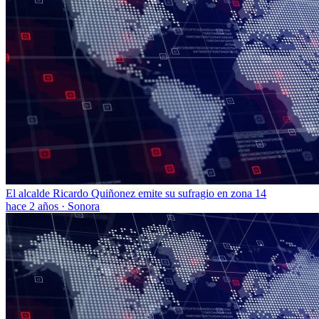
El alcalde Ricardo Quiñonez emite su sufragio en zona 14
hace 2 años
·
Sonora