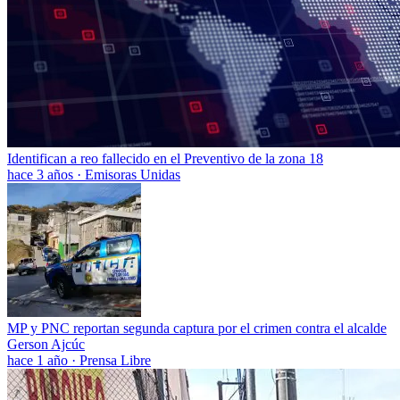
Identifican a reo fallecido en el Preventivo de la zona 18
hace 3 años
·
Emisoras Unidas
MP y PNC reportan segunda captura por el crimen contra el alcalde
Gerson Ajcúc
hace 1 año
·
Prensa Libre