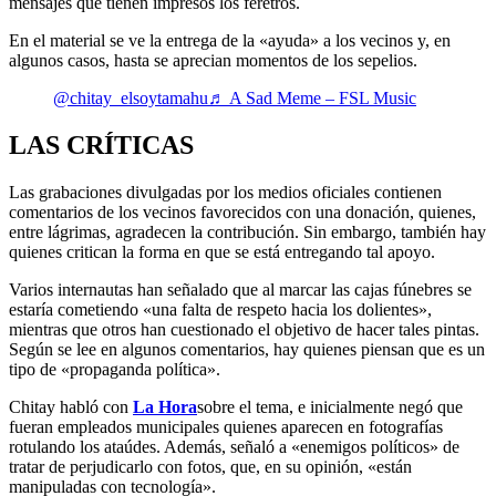
mensajes que tienen impresos los féretros.
En el material se ve la entrega de la «ayuda» a los vecinos y, en
algunos casos, hasta se aprecian momentos de los sepelios.
@chitay_elsoytamahu
♬ A Sad Meme – FSL Music
LAS CRÍTICAS
Las grabaciones divulgadas por los medios oficiales contienen
comentarios de los vecinos favorecidos con una donación, quienes,
entre lágrimas, agradecen la contribución. Sin embargo, también hay
quienes critican la forma en que se está entregando tal apoyo.
Varios internautas han señalado que al marcar las cajas fúnebres se
estaría cometiendo «una falta de respeto hacia los dolientes»,
mientras que otros han cuestionado el objetivo de hacer tales pintas.
Según se lee en algunos comentarios, hay quienes piensan que es un
tipo de «propaganda política».
Chitay habló con
La Hora
sobre el tema, e inicialmente negó que
fueran empleados municipales quienes aparecen en fotografías
rotulando los ataúdes. Además, señaló a «enemigos políticos» de
tratar de perjudicarlo con fotos, que, en su opinión, «están
manipuladas con tecnología».