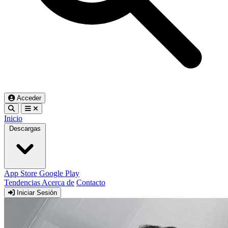
Acceder
Inicio
Descargas
App Store
Google Play
Tendencias
Acerca de
Contacto
Iniciar Sesión