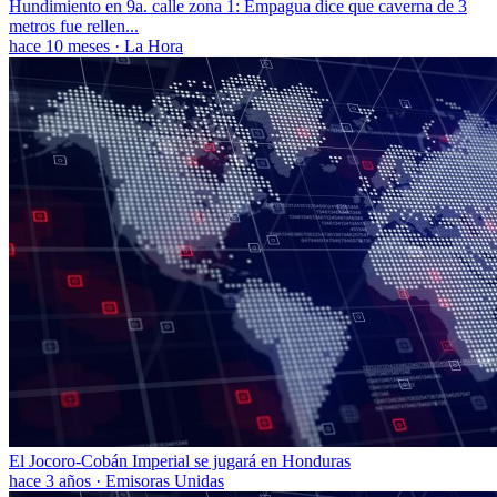
Hundimiento en 9a. calle zona 1: Empagua dice que caverna de 3
metros fue rellen...
hace 10 meses
·
La Hora
El Jocoro-Cobán Imperial se jugará en Honduras
hace 3 años
·
Emisoras Unidas