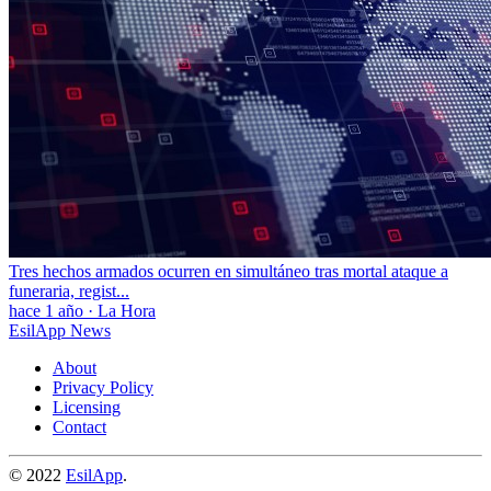
Tres hechos armados ocurren en simultáneo tras mortal ataque a
funeraria, regist...
hace 1 año
·
La Hora
EsilApp News
About
Privacy Policy
Licensing
Contact
© 2022
EsilApp
.