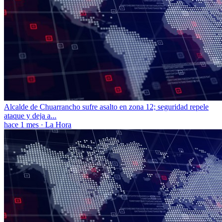
Alcalde de Chuarrancho sufre asalto en zona 12; seguridad repele
ataque y deja a...
hace 1 mes
·
La Hora