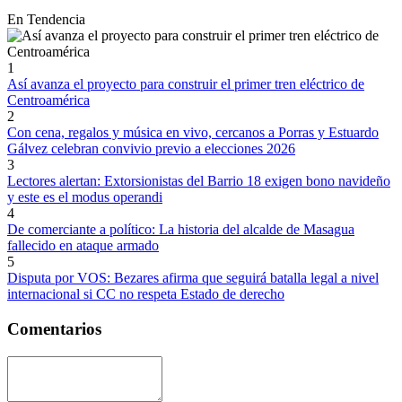
En Tendencia
1
Así avanza el proyecto para construir el primer tren eléctrico de
Centroamérica
2
Con cena, regalos y música en vivo, cercanos a Porras y Estuardo
Gálvez celebran convivio previo a elecciones 2026
3
Lectores alertan: Extorsionistas del Barrio 18 exigen bono navideño
y este es el modus operandi
4
De comerciante a político: La historia del alcalde de Masagua
fallecido en ataque armado
5
Disputa por VOS: Bezares afirma que seguirá batalla legal a nivel
internacional si CC no respeta Estado de derecho
Comentarios