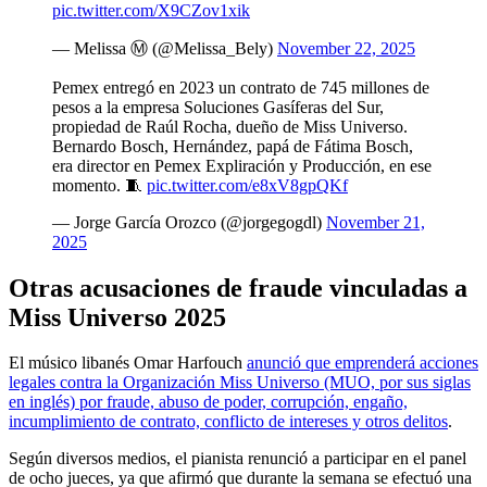
pic.twitter.com/X9CZov1xik
— Melissa Ⓜ️ (@Melissa_Bely)
November 22, 2025
Pemex entregó en 2023 un contrato de 745 millones de
pesos a la empresa Soluciones Gasíferas del Sur,
propiedad de Raúl Rocha, dueño de Miss Universo.
Bernardo Bosch, Hernández, papá de Fátima Bosch,
era director en Pemex Expliración y Producción, en ese
momento. 🧵
pic.twitter.com/e8xV8gpQKf
— Jorge García Orozco (@jorgegogdl)
November 21,
2025
Otras acusaciones de fraude vinculadas a
Miss Universo 2025
El músico libanés Omar Harfouch
anunció que emprenderá acciones
legales contra la Organización Miss Universo (MUO, por sus siglas
en inglés) por fraude, abuso de poder, corrupción, engaño,
incumplimiento de contrato, conflicto de intereses y otros delitos
.
Según diversos medios, el pianista renunció a participar en el panel
de ocho jueces, ya que afirmó que durante la semana se efectuó una