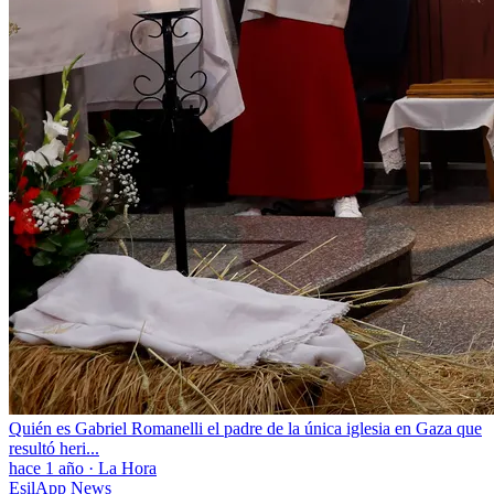
Quién es Gabriel Romanelli el padre de la única iglesia en Gaza que
resultó heri...
hace 1 año
·
La Hora
EsilApp News