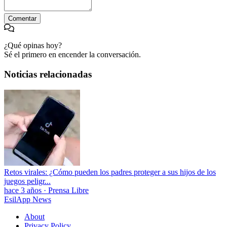
Comentar
¿Qué opinas hoy?
Sé el primero en encender la conversación.
Noticias relacionadas
Retos virales: ¿Cómo pueden los padres proteger a sus hijos de los
juegos peligr...
hace 3 años
·
Prensa Libre
EsilApp News
About
Privacy Policy