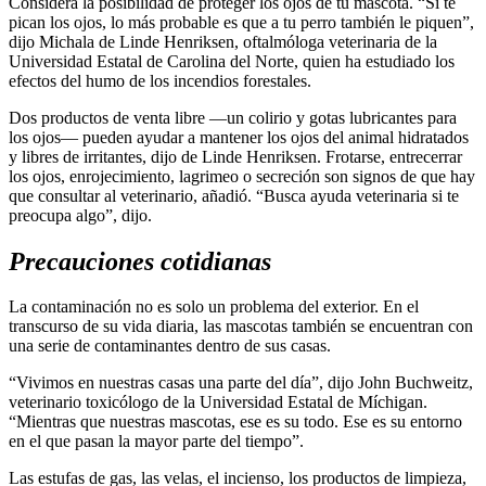
Considera la posibilidad de proteger los ojos de tu mascota. “Si te
pican los ojos, lo más probable es que a tu perro también le piquen”,
dijo Michala de Linde Henriksen, oftalmóloga veterinaria de la
Universidad Estatal de Carolina del Norte, quien ha estudiado los
efectos del humo de los incendios forestales.
Dos productos de venta libre —un colirio y gotas lubricantes para
los ojos— pueden ayudar a mantener los ojos del animal hidratados
y libres de irritantes, dijo de Linde Henriksen. Frotarse, entrecerrar
los ojos, enrojecimiento, lagrimeo o secreción son signos de que hay
que consultar al veterinario, añadió. “Busca ayuda veterinaria si te
preocupa algo”, dijo.
Precauciones cotidianas
La contaminación no es solo un problema del exterior. En el
transcurso de su vida diaria, las mascotas también se encuentran con
una serie de contaminantes dentro de sus casas.
“Vivimos en nuestras casas una parte del día”, dijo John Buchweitz,
veterinario toxicólogo de la Universidad Estatal de Míchigan.
“Mientras que nuestras mascotas, ese es su todo. Ese es su entorno
en el que pasan la mayor parte del tiempo”.
Las estufas de gas, las velas, el incienso, los productos de limpieza,