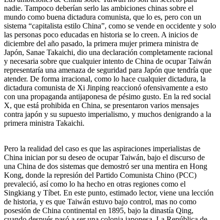
nadie. Tampoco deberían serlo las ambiciones chinas sobre el
mundo como buena dictadura comunista, que lo es, pero con un
sistema “capitalista estilo China”, como se vende en occidente y solo
las personas poco educadas en historia se lo creen. A inicios de
diciembre del año pasado, la primera mujer primera ministra de
Japón, Sanae Takaichi, dio una declaración completamente racional
y necesaria sobre que cualquier intento de China de ocupar Taiwán
representaría una amenaza de seguridad para Japón que tendría que
atender. De forma irracional, como lo hace cualquier dictadura, la
dictadura comunista de Xi Jinping reaccionó ofensivamente a esto
con una propaganda antijaponesa de pésimo gusto. En la red social
X, que está prohibida en China, se presentaron varios mensajes
contra japón y su supuesto imperialismo, y muchos denigrando a la
primera ministra Takaichi.
Pero la realidad del caso es que las aspiraciones imperialistas de
China inician por su deseo de ocupar Taiwán, bajo el discurso de
una China de dos sistemas que demostró ser una mentira en Hong
Kong, donde la represión del Partido Comunista Chino (PCC)
prevaleció, así como lo ha hecho en otras regiones como el
Singkiang y Tíbet. En este punto, estimado lector, viene una lección
de historia, y es que Taiwán estuvo bajo control, mas no como
posesión de China continental en 1895, bajo la dinastía Qing,
cuando después pasó a ser una colonia japonesa. La República de