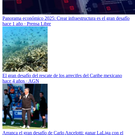
Panorama económico 2025: Crear infraestructura es el gran desafío
hace 1 año
·
Prensa Libre
El gran desafío del rescate de los arrecifes del Caribe mexicano
hace 4 años
·
AGN
Arranca el gran desafío de Carlo Ancelotti: ganar LaLiga con el