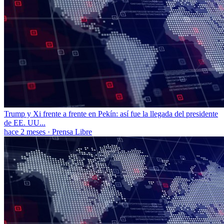
Trump y Xi frente a frente en Pekín: así fue la llegada del presidente
de EE. UU...
hace 2 meses
·
Prensa Libre