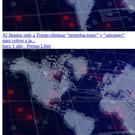
Xi Jinping pide a Trump eliminar “perturbaciones” y “sabotajes”
para volver a la...
hace 1 año
·
Prensa Libre