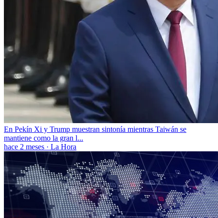
En Pekín Xi y Trump muestran sintonía mientras Taiwán se
mantiene como la gran l...
hace 2 meses
·
La Hora