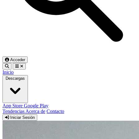
Acceder
Inicio
Descargas
App Store
Google Play
Tendencias
Acerca de
Contacto
Iniciar Sesión