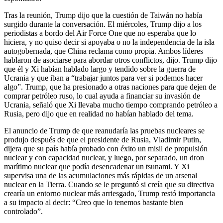
Tras la reunión, Trump dijo que la cuestión de Taiwán no había
surgido durante la conversación. El miércoles, Trump dijo a los
periodistas a bordo del Air Force One que no esperaba que lo
hiciera, y no quiso decir si apoyaba o no la independencia de la isla
autogobernada, que China reclama como propia. Ambos líderes
hablaron de asociarse para abordar otros conflictos, dijo. Trump dijo
que él y Xi habían hablado largo y tendido sobre la guerra de
Ucrania y que iban a “trabajar juntos para ver si podemos hacer
algo”. Trump, que ha presionado a otras naciones para que dejen de
comprar petróleo ruso, lo cual ayuda a financiar su invasión de
Ucrania, señaló que Xi llevaba mucho tiempo comprando petróleo a
Rusia, pero dijo que en realidad no habían hablado del tema.
El anuncio de Trump de que reanudaría las pruebas nucleares se
produjo después de que el presidente de Rusia, Vladimir Putin,
dijera que su país había probado con éxito un misil de propulsión
nuclear y con capacidad nuclear, y luego, por separado, un dron
marítimo nuclear que podía desencadenar un tsunami. Y Xi
supervisa una de las acumulaciones más rápidas de un arsenal
nuclear en la Tierra. Cuando se le preguntó si creía que su directiva
crearía un entorno nuclear más arriesgado, Trump restó importancia
a su impacto al decir: “Creo que lo tenemos bastante bien
controlado”.