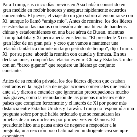
Para Trump, sus cinco días previos en Asia habían consistido en
gran medida en recibir honores y asegurar rápidamente acuerdos
comerciales. El jueves, el viaje dio un giro sobrio al encontrarse con
Xi, aunque lo llamó “amigo mío”. Antes de reunirse, los dos líderes
se estrecharon las manos con tensión ante una hilera de banderas
chinas y estadounidenses en una base aérea de Busan, mientras
Trump hablaba y Xi permanecía en silencio. “El presidente Xi es un
gran líder de un gran país, y creo que vamos a mantener una
relación fantástica durante un largo período de tiempo”, dijo Trump.
Xi, por su parte, abordó la reunión con cautela y firmeza. En sus
declaraciones, comparó las relaciones entre China y Estados Unidos
con un “barco gigante” que requiere un liderazgo conjunto
constante.
Antes de su reunión privada, los dos líderes dijeron que estaban
centrados en la larga lista de negociaciones comerciales que tenían
ante sí, y dieron a entender que ignorarían preocupaciones mucho
más graves, como la reanudación de las pruebas nucleares entre
países que compiten ferozmente y el interés de Xi por poner más
distancia entre Estados Unidos y Taiwán. Trump no respondió a una
pregunta sobre por qué había ordenado que se reanudaran las
pruebas de armas nucleares por primera vez en 33 años. El
presidente hizo una pausa antes de negarse a responder a la
pregunta, una reacción poco habitual en un dirigente casi siempre
espontáneo.