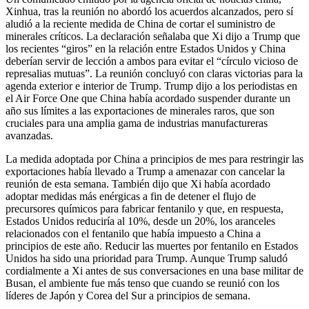
Xinhua, tras la reunión no abordó los acuerdos alcanzados, pero sí
aludió a la reciente medida de China de cortar el suministro de
minerales críticos. La declaración señalaba que Xi dijo a Trump que
los recientes “giros” en la relación entre Estados Unidos y China
deberían servir de lección a ambos para evitar el “círculo vicioso de
represalias mutuas”. La reunión concluyó con claras victorias para la
agenda exterior e interior de Trump. Trump dijo a los periodistas en
el Air Force One que China había acordado suspender durante un
año sus límites a las exportaciones de minerales raros, que son
cruciales para una amplia gama de industrias manufactureras
avanzadas.
La medida adoptada por China a principios de mes para restringir las
exportaciones había llevado a Trump a amenazar con cancelar la
reunión de esta semana. También dijo que Xi había acordado
adoptar medidas más enérgicas a fin de detener el flujo de
precursores químicos para fabricar fentanilo y que, en respuesta,
Estados Unidos reduciría al 10%, desde un 20%, los aranceles
relacionados con el fentanilo que había impuesto a China a
principios de este año. Reducir las muertes por fentanilo en Estados
Unidos ha sido una prioridad para Trump. Aunque Trump saludó
cordialmente a Xi antes de sus conversaciones en una base militar de
Busan, el ambiente fue más tenso que cuando se reunió con los
líderes de Japón y Corea del Sur a principios de semana.