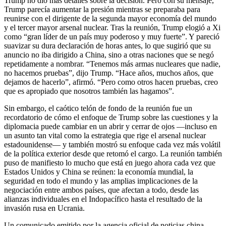
Trump no dio más detalles sobre la decisión. Pero con su mensaje,
Trump parecía aumentar la presión mientras se preparaba para
reunirse con el dirigente de la segunda mayor economía del mundo
y el tercer mayor arsenal nuclear. Tras la reunión, Trump elogió a Xi
como “gran líder de un país muy poderoso y muy fuerte”. Y pareció
suavizar su dura declaración de horas antes, lo que sugirió que su
anuncio no iba dirigido a China, sino a otras naciones que se negó
repetidamente a nombrar. “Tenemos más armas nucleares que nadie,
no hacemos pruebas”, dijo Trump. “Hace años, muchos años, que
dejamos de hacerlo”, afirmó. “Pero como otros hacen pruebas, creo
que es apropiado que nosotros también las hagamos”.
Sin embargo, el caótico telón de fondo de la reunión fue un
recordatorio de cómo el enfoque de Trump sobre las cuestiones y la
diplomacia puede cambiar en un abrir y cerrar de ojos —incluso en
un asunto tan vital como la estrategia que rige el arsenal nuclear
estadounidense— y también mostró su enfoque cada vez más volátil
de la política exterior desde que retomó el cargo. La reunión también
puso de manifiesto lo mucho que está en juego ahora cada vez que
Estados Unidos y China se reúnen: la economía mundial, la
seguridad en todo el mundo y las amplias implicaciones de la
negociación entre ambos países, que afectan a todo, desde las
alianzas individuales en el Indopacífico hasta el resultado de la
invasión rusa en Ucrania.
Un comunicado emitido por la agencia oficial de noticias china,