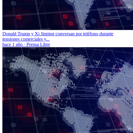
Donald Trump y Xi Jinping conversan por teléfono durante
tensiones comerciales y...
hace 1 año
·
Prensa Libre