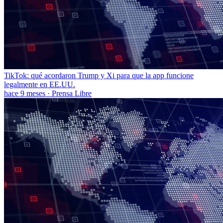
TikTok: qué acordaron Trump y Xi para que la app funcione
legalmente en EE.UU.
hace 9 meses
·
Prensa Libre