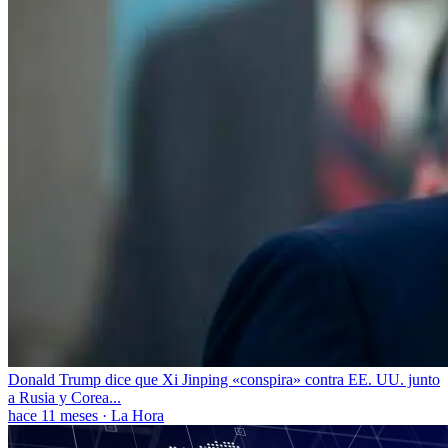
Donald Trump dice que Xi Jinping «conspira» contra EE. UU. junto
a Rusia y Corea...
hace 11 meses
·
La Hora